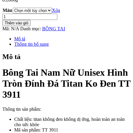
Màu
Xóa
Bông
Tai
Thêm vào giỏ
Nam
Mã:
N/A
Danh mục:
BÔNG TAI
Nữ
Unisex
Mô tả
Hình
Thông tin bổ sung
Tròn
Đính
Mô tả
Đá
Titan
Ko
Bông Tai Nam Nữ Unisex Hình
Đen
TT
Tròn Đính Đá Titan Ko Đen TT
3911
-
3911
1
Cặp
số
Thông tin sản phẩm:
lượng
Chất liệu: titan không đen không dị ứng, hoàn toàn an toàn
cho sức khỏe
Mã sản phẩm: TT 3911