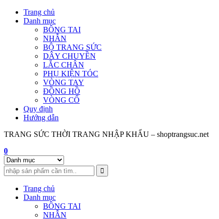
Skip
Trang chủ
to
Danh mục
content
BÔNG TAI
NHẪN
BỘ TRANG SỨC
DÂY CHUYỀN
LẮC CHÂN
PHỤ KIỆN TÓC
VÒNG TAY
ĐỒNG HỒ
VÒNG CỔ
Quy định
Hướng dẫn
TRANG SỨC THỜI TRANG NHẬP KHẨU – shoptrangsuc.net
0
Trang chủ
Danh mục
BÔNG TAI
NHẪN