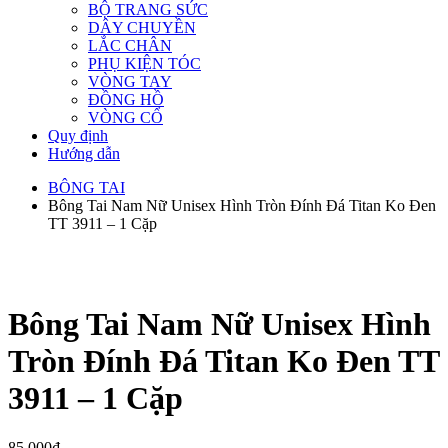
BỘ TRANG SỨC
DÂY CHUYỀN
LẮC CHÂN
PHỤ KIỆN TÓC
VÒNG TAY
ĐỒNG HỒ
VÒNG CỔ
Quy định
Hướng dẫn
BÔNG TAI
Bông Tai Nam Nữ Unisex Hình Tròn Đính Đá Titan Ko Đen
TT 3911 – 1 Cặp
Bông Tai Nam Nữ Unisex Hình
Tròn Đính Đá Titan Ko Đen TT
3911 – 1 Cặp
85,000
₫