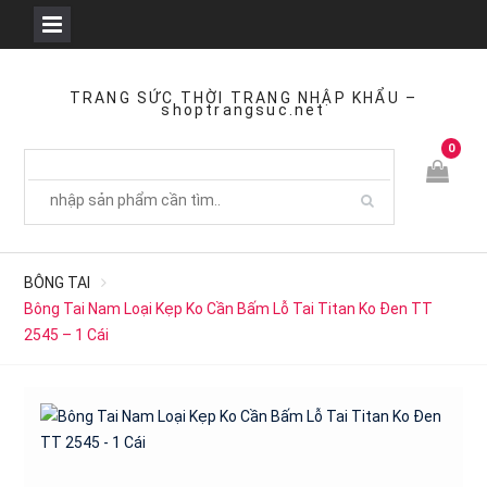
Skip
to
TRANG SỨC THỜI TRANG NHẬP KHẨU –
shoptrangsuc.net
content
0
BÔNG TAI
Bông Tai Nam Loại Kẹp Ko Cần Bấm Lỗ Tai Titan Ko Đen TT
2545 – 1 Cái