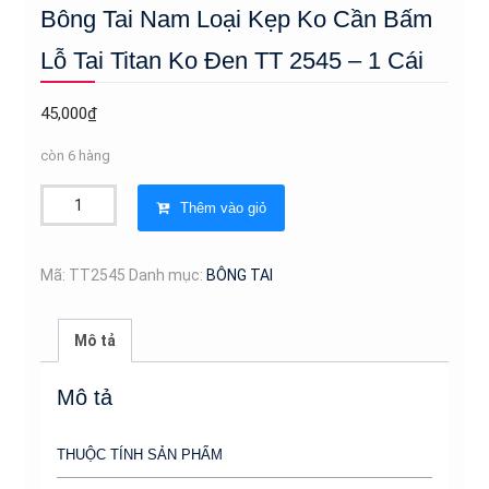
Bông Tai Nam Loại Kẹp Ko Cần Bấm
Lỗ Tai Titan Ko Đen TT 2545 – 1 Cái
45,000
₫
còn 6 hàng
Bông
Thêm vào giỏ
Tai
Nam
Loại
Mã:
TT2545
Danh mục:
BÔNG TAI
Kẹp
Ko
Mô tả
Cần
Bấm
Mô tả
Lỗ
Tai
THUỘC TÍNH SẢN PHẨM
Titan
Ko