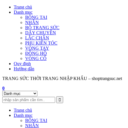
Skip
Trang chủ
to
Danh mục
content
BÔNG TAI
NHẪN
BỘ TRANG SỨC
DÂY CHUYỀN
LẮC CHÂN
PHỤ KIỆN TÓC
VÒNG TAY
ĐỒNG HỒ
VÒNG CỔ
Quy định
Hướng dẫn
TRANG SỨC THỜI TRANG NHẬP KHẨU – shoptrangsuc.net
0
Trang chủ
Danh mục
BÔNG TAI
NHẪN