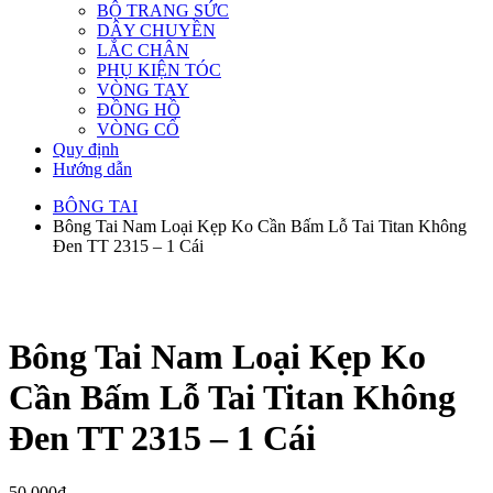
BỘ TRANG SỨC
DÂY CHUYỀN
LẮC CHÂN
PHỤ KIỆN TÓC
VÒNG TAY
ĐỒNG HỒ
VÒNG CỔ
Quy định
Hướng dẫn
BÔNG TAI
Bông Tai Nam Loại Kẹp Ko Cần Bấm Lỗ Tai Titan Không
Đen TT 2315 – 1 Cái
Bông Tai Nam Loại Kẹp Ko
Cần Bấm Lỗ Tai Titan Không
Đen TT 2315 – 1 Cái
50,000
₫