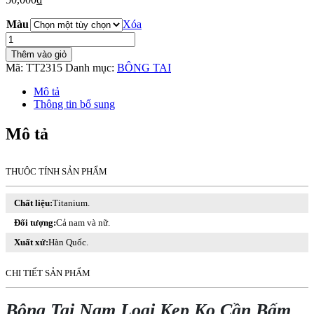
Màu
Xóa
Bông
Tai
Thêm vào giỏ
Nam
Mã:
TT2315
Danh mục:
BÔNG TAI
Loại
Kẹp
Mô tả
Ko
Thông tin bổ sung
Cần
Bấm
Mô tả
Lỗ
Tai
Titan
THUỘC TÍNH SẢN PHẨM
Không
Đen
TT
Chất liệu:
Titanium.
2315
Đối tượng:
Cả nam và nữ.
-
1
Xuất xứ:
Hàn Quốc.
Cái
số
CHI TIẾT SẢN PHẨM
lượng
Bông Tai Nam Loại Kẹp Ko Cần Bấm