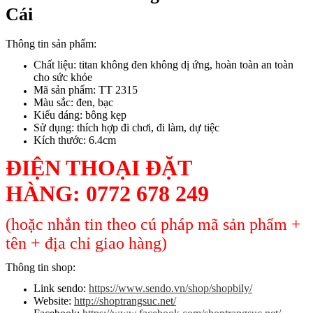
Cái
Thông tin sản phẩm:
Chất liệu: titan không đen không dị ứng, hoàn toàn an toàn
cho sức khỏe
Mã sản phẩm: TT 2315
Màu sắc: đen, bạc
Kiểu dáng: bông kẹp
Sử dụng: thích hợp đi chơi, đi làm, dự tiệc
Kích thước: 6.4cm
ĐIỆN THOẠI ĐẶT
HÀNG:
0772 678 249
(hoặc nhắn tin theo cú pháp mã sản phẩm +
tên + địa chỉ giao hàng)
Thông tin shop:
Link sendo:
https://www.sendo.vn/shop/shopbily/
Website:
http://shoptrangsuc.net/