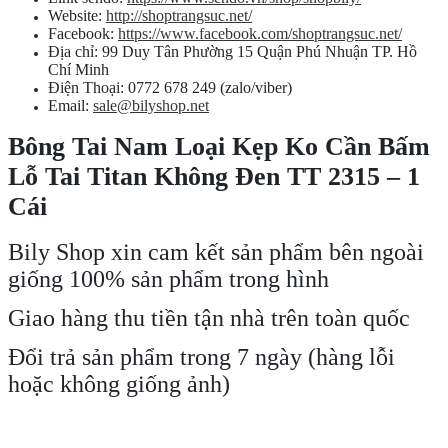
Website:
http://shoptrangsuc.net/
Facebook:
https://www.facebook.com/shoptrangsuc.net/
Địa chỉ: 99 Duy Tân Phường 15 Quận Phú Nhuận TP. Hồ
Chí Minh
Điện Thoại: 0772 678 249 (zalo/viber)
Email:
sale@bilyshop.net
Bông Tai Nam Loại Kẹp Ko Cần Bấm
Lỗ Tai Titan Không Đen TT 2315 – 1
Cái
Bily Shop xin cam kết sản phẩm bên ngoài
giống 100% sản phẩm trong hình
Giao hàng thu tiền tận nhà trên toàn quốc
Đổi trả sản phẩm trong 7 ngày (hàng lỗi
hoặc không giống ảnh)