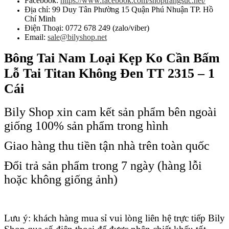
Facebook:
https://www.facebook.com/shoptrangsuc.net/
Địa chỉ: 99 Duy Tân Phường 15 Quận Phú Nhuận TP. Hồ
Chí Minh
Điện Thoại: 0772 678 249 (zalo/viber)
Email:
sale@bilyshop.net
Bông Tai Nam Loại Kẹp Ko Cần Bấm
Lỗ Tai Titan Không Đen TT 2315 – 1
Cái
Bily Shop xin cam kết sản phẩm bên ngoài
giống 100% sản phẩm trong hình
Giao hàng thu tiền tận nhà trên toàn quốc
Đổi trả sản phẩm trong 7 ngày (hàng lỗi
hoặc không giống ảnh)
Lưu ý: khách hàng mua sỉ vui lòng liên hệ trực tiếp Bily