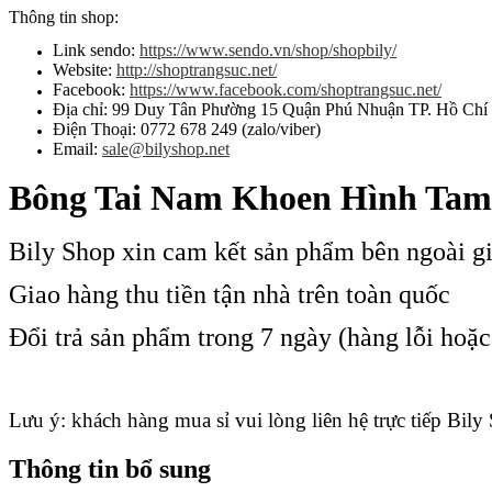
Thông tin shop:
Link sendo:
https://www.sendo.vn/shop/shopbily/
Website:
http://shoptrangsuc.net/
Facebook:
https://www.facebook.com/shoptrangsuc.net/
Địa chỉ: 99 Duy Tân Phường 15 Quận Phú Nhuận TP. Hồ Chí
Điện Thoại: 0772 678 249 (zalo/viber)
Email:
sale@bilyshop.net
Bông Tai Nam Khoen Hình Tam 
Bily Shop xin cam kết sản phẩm bên ngoài g
Giao hàng thu tiền tận nhà trên toàn quốc
Đổi trả sản phẩm trong 7 ngày (hàng lỗi hoặ
Lưu ý: khách hàng mua sỉ vui lòng liên hệ trực tiếp Bily
Thông tin bổ sung