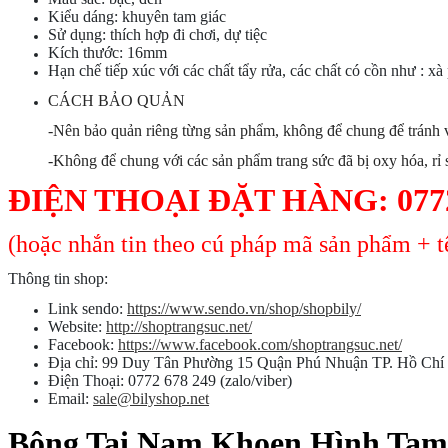
Kiểu dáng: khuyên tam giác
Sử dụng: thích hợp đi chơi, dự tiệc
Kích thước: 16mm
Hạn chế tiếp xúc với các chất tẩy rửa, các chất có cồn như : xà
CÁCH BẢO QUẢN
-Nên bảo quản riêng từng sản phẩm, không để chung để tránh v
-Không để chung với các sản phẩm trang sức đã bị oxy hóa, rỉ 
ĐIỆN THOẠI ĐẶT HÀNG:
077
(hoặc nhắn tin theo cú pháp mã sản phẩm + tê
Thông tin shop:
Link sendo:
https://www.sendo.vn/shop/shopbily/
Website:
http://shoptrangsuc.net/
Facebook:
https://www.facebook.com/shoptrangsuc.net/
Địa chỉ: 99 Duy Tân Phường 15 Quận Phú Nhuận TP. Hồ Chí
Điện Thoại: 0772 678 249 (zalo/viber)
Email:
sale@bilyshop.net
Bông Tai Nam Khoen Hình Tam 