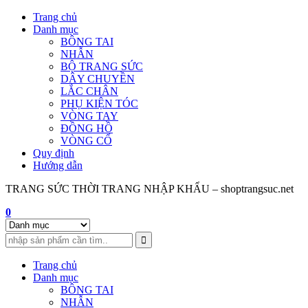
Skip
Trang chủ
to
Danh mục
content
BÔNG TAI
NHẪN
BỘ TRANG SỨC
DÂY CHUYỀN
LẮC CHÂN
PHỤ KIỆN TÓC
VÒNG TAY
ĐỒNG HỒ
VÒNG CỔ
Quy định
Hướng dẫn
TRANG SỨC THỜI TRANG NHẬP KHẨU – shoptrangsuc.net
0
Trang chủ
Danh mục
BÔNG TAI
NHẪN