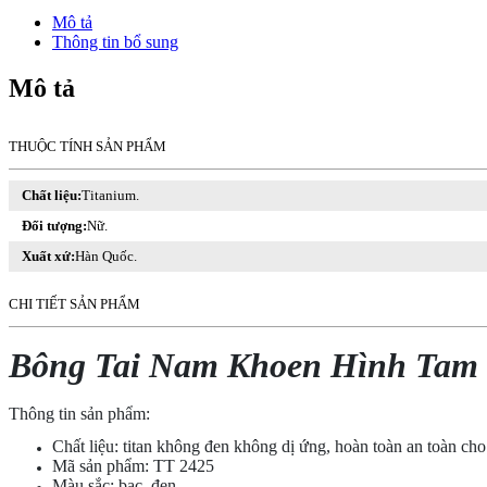
Hình
Mô tả
Tam
Thông tin bổ sung
Giác
Titan
Mô tả
Không
Đen
TT
THUỘC TÍNH SẢN PHẨM
2425
số
lượng
Chất liệu:
Titanium.
Đối tượng:
Nữ.
Xuất xứ:
Hàn Quốc.
CHI TIẾT SẢN PHẨM
Bông Tai Nam Khoen Hình Tam 
Thông tin sản phẩm:
Chất liệu: titan không đen không dị ứng, hoàn toàn an toàn ch
Mã sản phẩm: TT 2425
Màu sắc: bạc, đen