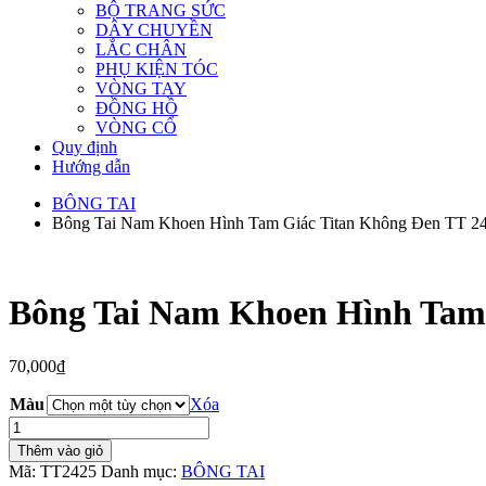
BỘ TRANG SỨC
DÂY CHUYỀN
LẮC CHÂN
PHỤ KIỆN TÓC
VÒNG TAY
ĐỒNG HỒ
VÒNG CỔ
Quy định
Hướng dẫn
BÔNG TAI
Bông Tai Nam Khoen Hình Tam Giác Titan Không Đen TT 2
Bông Tai Nam Khoen Hình Tam 
70,000
₫
Màu
Xóa
Bông
Tai
Thêm vào giỏ
Nam
Mã:
TT2425
Danh mục:
BÔNG TAI
Khoen