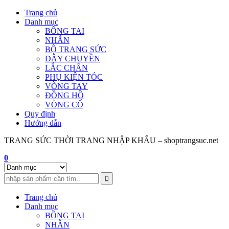
Skip
Trang chủ
to
Danh mục
content
BÔNG TAI
NHẪN
BỘ TRANG SỨC
DÂY CHUYỀN
LẮC CHÂN
PHỤ KIỆN TÓC
VÒNG TAY
ĐỒNG HỒ
VÒNG CỔ
Quy định
Hướng dẫn
TRANG SỨC THỜI TRANG NHẬP KHẨU – shoptrangsuc.net
0
Trang chủ
Danh mục
BÔNG TAI
NHẪN