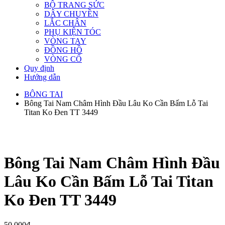
BỘ TRANG SỨC
DÂY CHUYỀN
LẮC CHÂN
PHỤ KIỆN TÓC
VÒNG TAY
ĐỒNG HỒ
VÒNG CỔ
Quy định
Hướng dẫn
BÔNG TAI
Bông Tai Nam Châm Hình Đầu Lâu Ko Cần Bấm Lỗ Tai
Titan Ko Đen TT 3449
Bông Tai Nam Châm Hình Đầu
Lâu Ko Cần Bấm Lỗ Tai Titan
Ko Đen TT 3449
50,000
₫