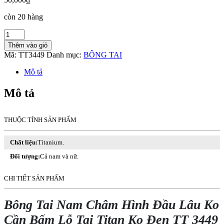
còn 20 hàng
Bông
Tai
Thêm vào giỏ
Nam
Mã:
TT3449
Danh mục:
BÔNG TAI
Châm
Hình
Mô tả
Đầu
Lâu
Mô tả
Ko
Cần
Bấm
THUỘC TÍNH SẢN PHẨM
Lỗ
Tai
Titan
Chất liệu:
Titanium.
Ko
Đối tượng:
Cả nam và nữ.
Đen
TT
3449
CHI TIẾT SẢN PHẨM
số
lượng
Bông Tai Nam Châm Hình Đầu Lâu Ko
Cần Bấm Lỗ Tai Titan Ko Đen TT 3449