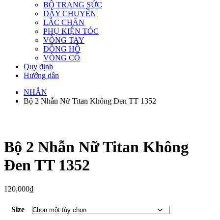
BỘ TRANG SỨC
DÂY CHUYỀN
LẮC CHÂN
PHỤ KIỆN TÓC
VÒNG TAY
ĐỒNG HỒ
VÒNG CỔ
Quy định
Hướng dẫn
NHẪN
Bộ 2 Nhẫn Nữ Titan Không Đen TT 1352
Bộ 2 Nhẫn Nữ Titan Không
Đen TT 1352
120,000
₫
Size