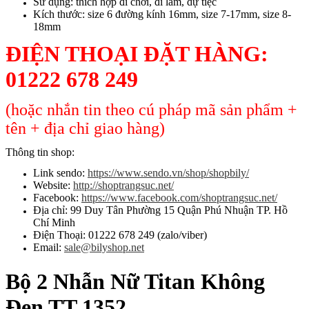
Sử dụng: thích hợp đi chơi, đi làm, dự tiệc
Kích thước: size 6 đường kính 16mm, size 7-17mm, size 8-
18mm
ĐIỆN THOẠI ĐẶT HÀNG:
01222 678 249
(hoặc nhắn tin theo cú pháp mã sản phẩm +
tên + địa chỉ giao hàng)
Thông tin shop:
Link sendo:
https://www.sendo.vn/shop/shopbily/
Website:
http://shoptrangsuc.net/
Facebook:
https://www.facebook.com/shoptrangsuc.net/
Địa chỉ: 99 Duy Tân Phường 15 Quận Phú Nhuận TP. Hồ
Chí Minh
Điện Thoại: 01222 678 249 (zalo/viber)
Email:
sale@bilyshop.net
Bộ 2 Nhẫn Nữ Titan Không
Đen TT 1352