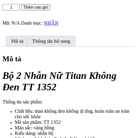
Bộ
Thêm vào giỏ
2
Nhẫn
Nữ
Mã:
N/A
Danh mục:
NHẪN
Titan
Không
Đen
Mô tả
Thông tin bổ sung
TT
1352
số
Mô tả
lượng
Bộ 2 Nhẫn Nữ Titan Không
Đen TT 1352
Thông tin sản phẩm:
Chất liệu: titan không đen không dị ứng, hoàn toàn an toàn
cho sức khỏe
Mã sản phẩm: TT 1352
Màu sắc: vàng hồng
Kiểu dáng: nhẫn bộ