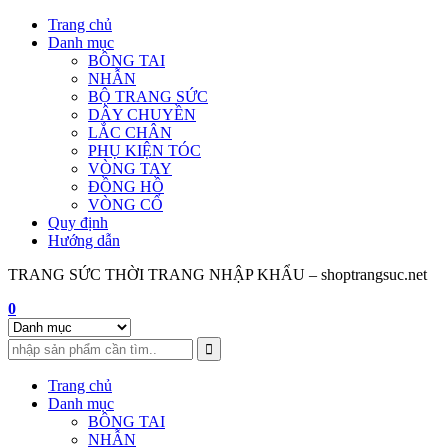
Skip
Trang chủ
to
Danh mục
content
BÔNG TAI
NHẪN
BỘ TRANG SỨC
DÂY CHUYỀN
LẮC CHÂN
PHỤ KIỆN TÓC
VÒNG TAY
ĐỒNG HỒ
VÒNG CỔ
Quy định
Hướng dẫn
TRANG SỨC THỜI TRANG NHẬP KHẨU – shoptrangsuc.net
0
Trang chủ
Danh mục
BÔNG TAI
NHẪN