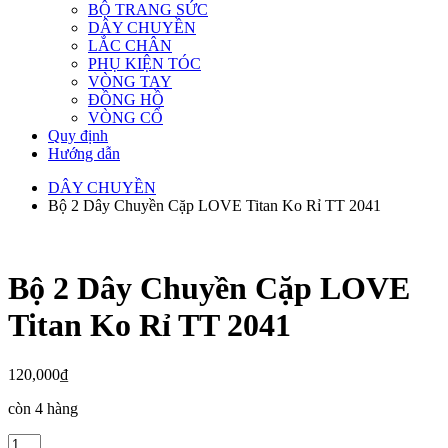
BỘ TRANG SỨC
DÂY CHUYỀN
LẮC CHÂN
PHỤ KIỆN TÓC
VÒNG TAY
ĐỒNG HỒ
VÒNG CỔ
Quy định
Hướng dẫn
DÂY CHUYỀN
Bộ 2 Dây Chuyền Cặp LOVE Titan Ko Rỉ TT 2041
Bộ 2 Dây Chuyền Cặp LOVE
Titan Ko Rỉ TT 2041
120,000
₫
còn 4 hàng
Bộ