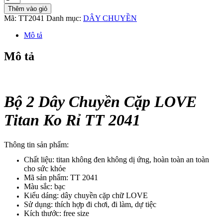
2
Thêm vào giỏ
Dây
Mã:
TT2041
Danh mục:
DÂY CHUYỀN
Chuyền
Cặp
Mô tả
LOVE
Titan
Mô tả
Ko
Rỉ
TT
2041
số
Bộ 2 Dây Chuyền Cặp LOVE
lượng
Titan Ko Rỉ TT 2041
Thông tin sản phẩm:
Chất liệu: titan không đen không dị ứng, hoàn toàn an toàn
cho sức khỏe
Mã sản phẩm: TT 2041
Màu sắc: bạc
Kiểu dáng: dây chuyền cặp chữ LOVE
Sử dụng: thích hợp đi chơi, đi làm, dự tiệc
Kích thước: free size