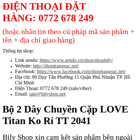
ĐIỆN THOẠI ĐẶT
HÀNG:
0772 678 249
(hoặc nhắn tin theo cú pháp mã sản phẩm +
tên + địa chỉ giao hàng)
Thông tin shop:
Link sendo:
https://www.sendo.vn/shop/shopbily/
Website:
http://shoptrangsuc.net/
Facebook:
https://www.facebook.com/shoptrangsuc.net/
Địa chỉ: 99 Duy Tân Phường 15 Quận Phú Nhuận TP. Hồ
Chí Minh
Điện Thoại: 0772 678 249 (zalo/viber)
Email:
sale@bilyshop.net
Bộ 2 Dây Chuyền Cặp LOVE
Titan Ko Rỉ TT 2041
Bily Shop xin cam kết sản phẩm bên ngoài