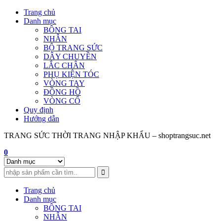
Skip
Trang chủ
to
Danh mục
content
BÔNG TAI
NHẪN
BỘ TRANG SỨC
DÂY CHUYỀN
LẮC CHÂN
PHỤ KIỆN TÓC
VÒNG TAY
ĐỒNG HỒ
VÒNG CỔ
Quy định
Hướng dẫn
TRANG SỨC THỜI TRANG NHẬP KHẨU – shoptrangsuc.net
0
Trang chủ
Danh mục
BÔNG TAI
NHẪN