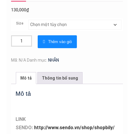
130,000
₫
Size
Bộ
Thêm vào giỏ
2
Chiếc
Nhẫn
Mã:
N/A
Danh mục:
NHẪN
Titan
Ko
Mô tả
Thông tin bổ sung
đen
TT
Mô tả
0324
số
lượng
LINK
SENDO:
http://www.sendo.vn/shop/shopbily/