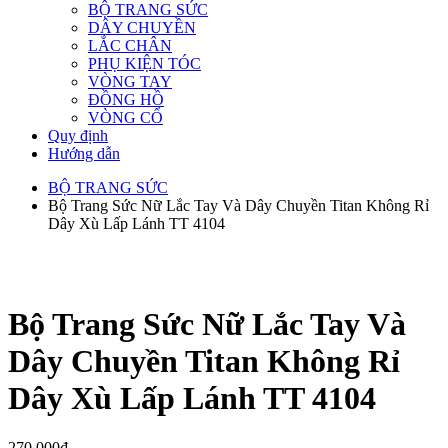
BỘ TRANG SỨC
DÂY CHUYỀN
LẮC CHÂN
PHỤ KIỆN TÓC
VÒNG TAY
ĐỒNG HỒ
VÒNG CỔ
Quy định
Hướng dẫn
BỘ TRANG SỨC
Bộ Trang Sức Nữ Lắc Tay Và Dây Chuyền Titan Không Rỉ
Dây Xù Lấp Lánh TT 4104
Bộ Trang Sức Nữ Lắc Tay Và
Dây Chuyền Titan Không Rỉ
Dây Xù Lấp Lánh TT 4104
270,000
₫