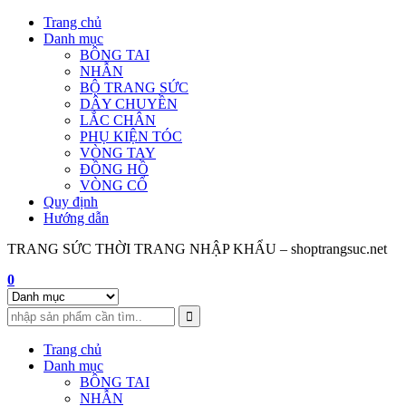
Skip
Trang chủ
to
Danh mục
content
BÔNG TAI
NHẪN
BỘ TRANG SỨC
DÂY CHUYỀN
LẮC CHÂN
PHỤ KIỆN TÓC
VÒNG TAY
ĐỒNG HỒ
VÒNG CỔ
Quy định
Hướng dẫn
TRANG SỨC THỜI TRANG NHẬP KHẨU – shoptrangsuc.net
0
Trang chủ
Danh mục
BÔNG TAI
NHẪN