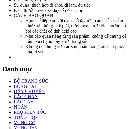
Sử dụng: thích hợp đi chơi, đi làm, dự tiệc
Kích thước: free size dây dài 40+5cm
CÁCH BẢO QUẢN
Hạn chế tiếp xúc với các chất tẩy rửa, các chất có cồn
như : xà phòng, bột giặt, nước hoa, nước biển, nước hồ
bơi các chất có tính acid cao.
Nên bảo quản riêng từng sản phẩm, không để chung để
tránh va chạm, trầy xước trang sức
Không để chung với các sản phẩm trang sức đã bị oxy
hóa, rỉ sét.
Danh mục
BỘ TRANG SỨC
BÔNG TAI
DÂY CHUYỀN
LẮC CHÂN
LẮC TAY
NHẪN
PHỤ KIỆN TÓC
TỔNG HỢP
VÒNG CỔ
VÒNG TAY