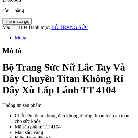
còn 1 hàng
Bộ
Thêm vào giỏ
Trang
Mã:
TT4104
Danh mục:
BỘ TRANG SỨC
Sức
Nữ
Mô tả
Lắc
Tay
Mô tả
Và
Dây
Bộ Trang Sức Nữ Lắc Tay Và
Chuyền
Titan
Dây Chuyền Titan Không Rỉ
Không
Rỉ
Dây
Dây Xù Lấp Lánh TT 4104
Xù
Lấp
Lánh
Thông tin sản phẩm:
TT
4104
Chất liệu: titan không đen không dị ứng, hoàn toàn an toàn
số
cho sức khỏe
lượng
Mã sản phẩm: TT 4104
Màu sắc: vàng
Kiểu dáng: dây xù