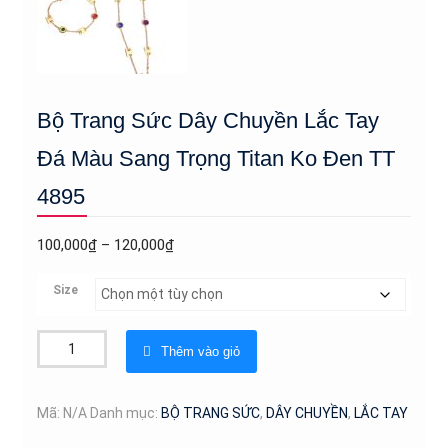
Bộ Trang Sức Dây Chuyền Lắc Tay
Đá Màu Sang Trọng Titan Ko Đen TT
4895
Khoảng
100,000
₫
–
120,000
₫
giá:
Size
từ
100,000₫
Bộ
đến
Thêm vào giỏ
Trang
120,000₫
Sức
Dây
Mã:
N/A
Danh mục:
BỘ TRANG SỨC
,
DÂY CHUYỀN
,
LẮC TAY
Chuyền