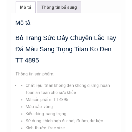
Lắc
Mô tả
Thông tin bổ sung
Tay
Đá
Mô tả
Màu
Sang
Bộ Trang Sức Dây Chuyền Lắc Tay
Trọng
Titan
Đá Màu Sang Trọng Titan Ko Đen
Ko
TT 4895
Đen
TT
Thông tin sản phẩm:
4895
số
Chất liệu: titan không đen không dị ứng, hoàn
lượng
toàn an toàn cho sức khỏe
Mã sản phẩm: TT4895
Màu sắc: vàng
Kiểu dáng: sang trọng
Sử dụng: thích hợp đi chơi, đi làm, dự tiệc
Kích thước: free size