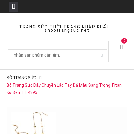
Skip
to
TRANG SỨC THỜI TRANG NHẬP KHẨU –
shoptrangsuc.net
content
0
BỘ TRANG SỨC
Bộ Trang Sức Dây Chuyền Lắc Tay Đá Màu Sang Trọng Titan
Ko Đen TT 4895