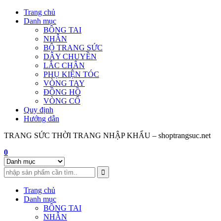
Skip
Trang chủ
to
Danh mục
content
BÔNG TAI
NHẪN
BỘ TRANG SỨC
DÂY CHUYỀN
LẮC CHÂN
PHỤ KIỆN TÓC
VÒNG TAY
ĐỒNG HỒ
VÒNG CỔ
Quy định
Hướng dẫn
TRANG SỨC THỜI TRANG NHẬP KHẨU – shoptrangsuc.net
0
Trang chủ
Danh mục
BÔNG TAI
NHẪN