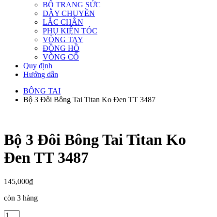
BỘ TRANG SỨC
DÂY CHUYỀN
LẮC CHÂN
PHỤ KIỆN TÓC
VÒNG TAY
ĐỒNG HỒ
VÒNG CỔ
Quy định
Hướng dẫn
BÔNG TAI
Bộ 3 Đôi Bông Tai Titan Ko Đen TT 3487
Bộ 3 Đôi Bông Tai Titan Ko
Đen TT 3487
145,000
₫
còn 3 hàng
Bộ