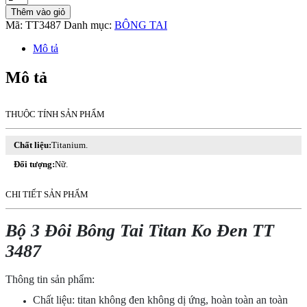
3
Thêm vào giỏ
Đôi
Mã:
TT3487
Danh mục:
BÔNG TAI
Bông
Tai
Mô tả
Titan
Ko
Mô tả
Đen
TT
3487
THUỘC TÍNH SẢN PHẨM
số
lượng
Chất liệu:
Titanium.
Đối tượng:
Nữ.
CHI TIẾT SẢN PHẨM
Bộ 3 Đôi Bông Tai Titan Ko Đen TT
3487
Thông tin sản phẩm:
Chất liệu: titan không đen không dị ứng, hoàn toàn an toàn