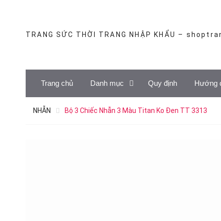
Skip
to
content
TRANG SỨC THỜI TRANG NHẬP KHẨU – shoptra
Trang chủ
Danh mục
Quy định
Hướng 
NHẪN
Bộ 3 Chiếc Nhẫn 3 Màu Titan Ko Đen TT 3313