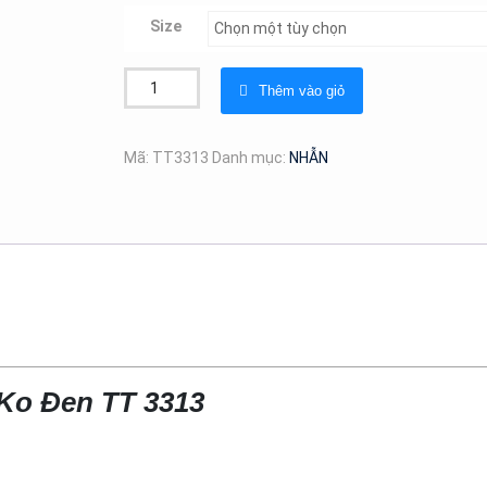
Size
Bộ
Thêm vào giỏ
3
Chiếc
Nhẫn
Mã:
TT3313
Danh mục:
NHẪN
3
Màu
Titan
Ko
Đen
TT
3313
số
lượng
 Ko Đen TT 3313