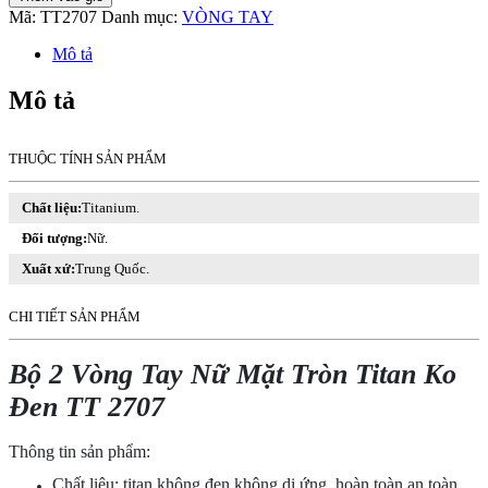
2
Mã:
TT2707
Danh mục:
VÒNG TAY
Vòng
Tay
Mô tả
Nữ
Mặt
Mô tả
Tròn
Titan
Ko
THUỘC TÍNH SẢN PHẨM
Đen
TT
Chất liệu:
Titanium.
2707
số
Đối tượng:
Nữ.
lượng
Xuất xứ:
Trung Quốc.
CHI TIẾT SẢN PHẨM
Bộ 2 Vòng Tay Nữ Mặt Tròn Titan Ko
Đen TT 2707
Thông tin sản phẩm:
Chất liệu: titan không đen không dị ứng, hoàn toàn an toàn