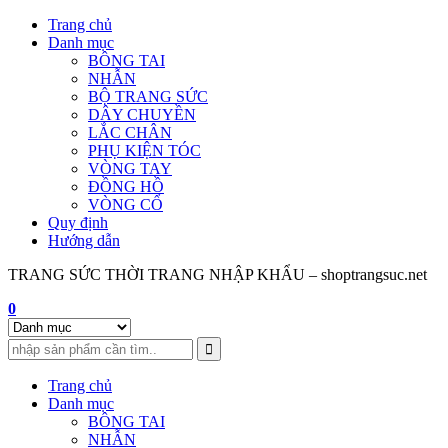
Skip
Trang chủ
to
Danh mục
content
BÔNG TAI
NHẪN
BỘ TRANG SỨC
DÂY CHUYỀN
LẮC CHÂN
PHỤ KIỆN TÓC
VÒNG TAY
ĐỒNG HỒ
VÒNG CỔ
Quy định
Hướng dẫn
TRANG SỨC THỜI TRANG NHẬP KHẨU – shoptrangsuc.net
0
Trang chủ
Danh mục
BÔNG TAI
NHẪN