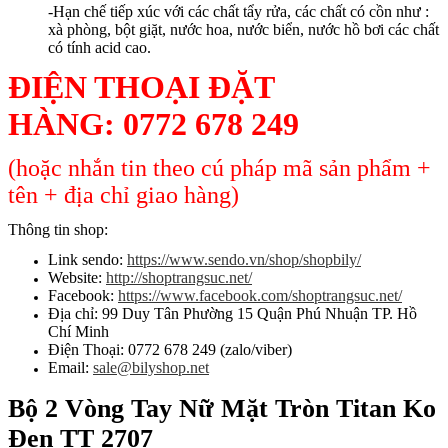
-Hạn chế tiếp xúc với các chất tẩy rửa, các chất có cồn như :
xà phòng, bột giặt, nước hoa, nước biển, nước hồ bơi các chất
có tính acid cao.
ĐIỆN THOẠI ĐẶT
HÀNG:
0772 678 249
(hoặc nhắn tin theo cú pháp mã sản phẩm +
tên + địa chỉ giao hàng)
Thông tin shop:
Link sendo:
https://www.sendo.vn/shop/shopbily/
Website:
http://shoptrangsuc.net/
Facebook:
https://www.facebook.com/shoptrangsuc.net/
Địa chỉ: 99 Duy Tân Phường 15 Quận Phú Nhuận TP. Hồ
Chí Minh
Điện Thoại: 0772 678 249 (zalo/viber)
Email:
sale@bilyshop.net
Bộ 2 Vòng Tay Nữ Mặt Tròn Titan Ko
Đen TT 2707