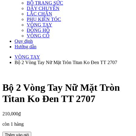
BỘ TRANG SỨC
DÂY CHUYỀN
LẮC CHÂN
PHỤ KIỆN TÓC
VÒNG TAY
ĐỒNG HỒ
VÒNG CỔ
Quy định
Hướng dẫn
VÒNG TAY
Bộ 2 Vòng Tay Nữ Mặt Tròn Titan Ko Đen TT 2707
Bộ 2 Vòng Tay Nữ Mặt Tròn
Titan Ko Đen TT 2707
210,000
₫
còn 1 hàng
Bộ
Thêm vào giỏ