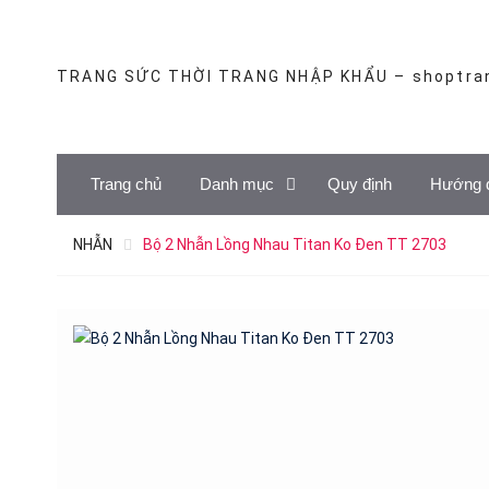
Skip
to
content
TRANG SỨC THỜI TRANG NHẬP KHẨU – shoptra
Trang chủ
Danh mục
Quy định
Hướng 
NHẪN
Bộ 2 Nhẫn Lồng Nhau Titan Ko Đen TT 2703