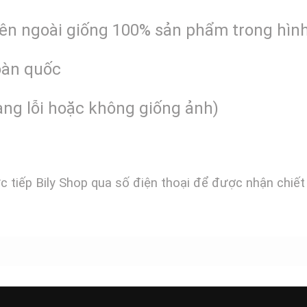
bên ngoài giống 100% sản phẩm trong hìn
toàn quốc
àng lỗi hoặc không giống ảnh)
ực tiếp Bily Shop qua số điện thoại để được nhận chiết