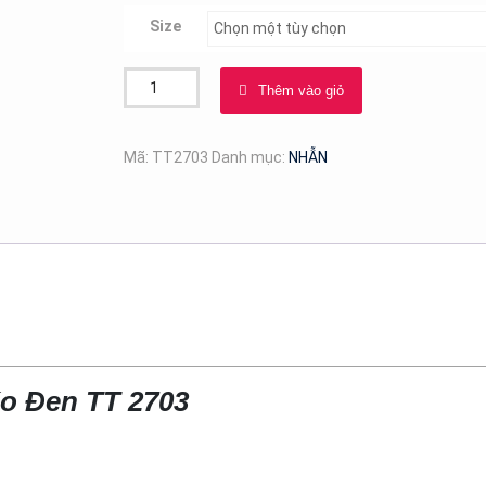
Size
Bộ
Thêm vào giỏ
2
Nhẫn
Lồng
Mã:
TT2703
Danh mục:
NHẪN
Nhau
Titan
Ko
Đen
TT
2703
số
lượng
o Đen TT 2703