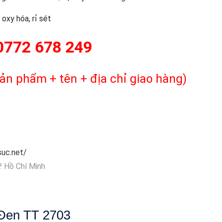
oxy hóa, rỉ sét
0772 678 249
ản phẩm + tên + địa chỉ giao hàng)
uc.net/
. Hồ Chí Minh
 Đen TT 2703