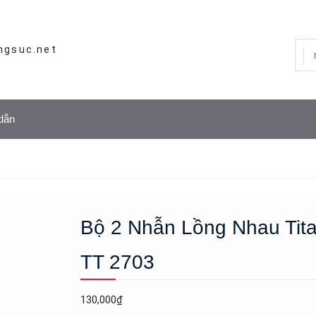
ngsuc.net
dẫn
Bộ 2 Nhẫn Lồng Nhau Tit
TT 2703
130,000
₫