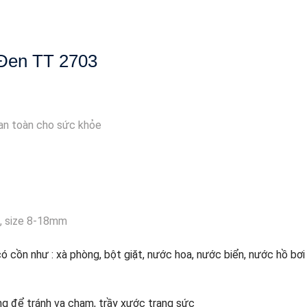
 Đen TT 2703
 an toàn cho sức khỏe
m, size 8-18mm
có cồn như : xà phòng, bột giặt, nước hoa, nước biển, nước hồ bơ
g để tránh va chạm, trầy xước trang sức