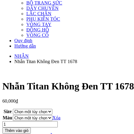
BỘ TRANG SỨC
DÂY CHUYỀN
LẮC CHÂN
PHỤ KIỆN TÓC
VÒNG TAY
ĐỒNG HỒ
VÒNG CỔ
Quy định
Hướng dẫn
NHẪN
Nhẫn Titan Không Đen TT 1678
Nhẫn Titan Không Đen TT 1678
60,000
₫
Size
Màu
Xóa
Nhẫn
Titan
Thêm vào giỏ