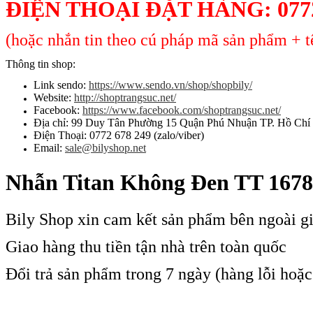
ĐIỆN THOẠI ĐẶT HÀNG:
077
(hoặc nhắn tin theo cú pháp mã sản phẩm + tê
Thông tin shop:
Link sendo:
https://www.sendo.vn/shop/shopbily/
Website:
http://shoptrangsuc.net/
Facebook:
https://www.facebook.com/shoptrangsuc.net/
Địa chỉ: 99 Duy Tân Phường 15 Quận Phú Nhuận TP. Hồ Chí
Điện Thoại: 0772 678 249 (zalo/viber)
Email:
sale@bilyshop.net
Nhẫn Titan Không Đen TT 1678
Bily Shop xin cam kết sản phẩm bên ngoài g
Giao hàng thu tiền tận nhà trên toàn quốc
Đổi trả sản phẩm trong 7 ngày (hàng lỗi hoặ