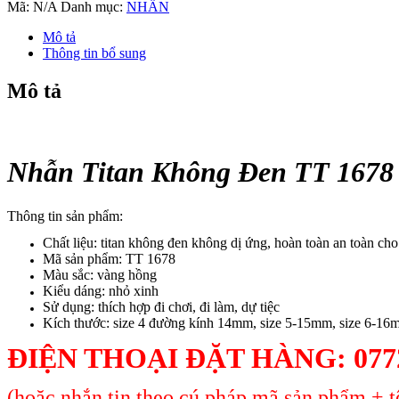
Không
Mã:
N/A
Danh mục:
NHẪN
Đen
TT
Mô tả
1678
Thông tin bổ sung
số
lượng
Mô tả
Nhẫn Titan Không Đen TT 1678
Thông tin sản phẩm:
Chất liệu: titan không đen không dị ứng, hoàn toàn an toàn ch
Mã sản phẩm: TT 1678
Màu sắc: vàng hồng
Kiểu dáng: nhỏ xinh
Sử dụng: thích hợp đi chơi, đi làm, dự tiệc
Kích thước: size 4 đường kính 14mm, size 5-15mm, size 6-16
ĐIỆN THOẠI ĐẶT HÀNG:
077
(hoặc nhắn tin theo cú pháp mã sản phẩm + tê