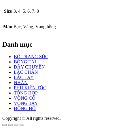
Size
3, 4, 5, 6, 7, 8
Màu
Bạc, Vàng, Vàng hồng
Danh mục
BỘ TRANG SỨC
BÔNG TAI
DÂY CHUYỀN
LẮC CHÂN
LẮC TAY
NHẪN
PHỤ KIỆN TÓC
TỔNG HỢP
VÒNG CỔ
VÒNG TAY
ĐỒNG HỒ
Copyright © All rights reserved.