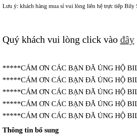
Lưu ý: khách hàng mua sỉ vui lòng liên hệ trực tiếp Bily
Quý khách vui lòng click vào
đây
*****CÁM ƠN CÁC BẠN ĐÃ ỦNG HỘ BI
*****CÁM ƠN CÁC BẠN ĐÃ ỦNG HỘ BI
*****CÁM ƠN CÁC BẠN ĐÃ ỦNG HỘ BI
*****CÁM ƠN CÁC BẠN ĐÃ ỦNG HỘ BI
*****CÁM ƠN CÁC BẠN ĐÃ ỦNG HỘ BI
Thông tin bổ sung