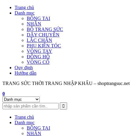
Skip
Trang chủ
to
Danh mục
content
BÔNG TAI
NHẪN
BỘ TRANG SỨC
DÂY CHUYỀN
LẮC CHÂN
PHỤ KIỆN TÓC
VÒNG TAY
ĐỒNG HỒ
VÒNG CỔ
Quy định
Hướng dẫn
TRANG SỨC THỜI TRANG NHẬP KHẨU – shoptrangsuc.net
0
Trang chủ
Danh mục
BÔNG TAI
NHẪN