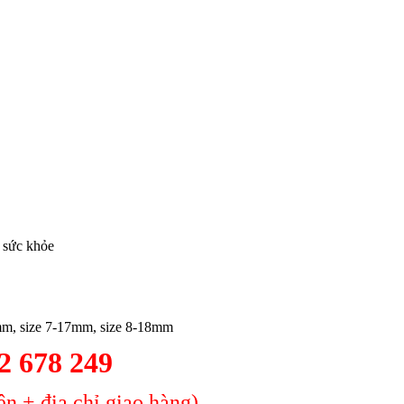
o sức khỏe
mm, size 7-17mm, size 8-18mm
2 678 249
n + địa chỉ giao hàng)