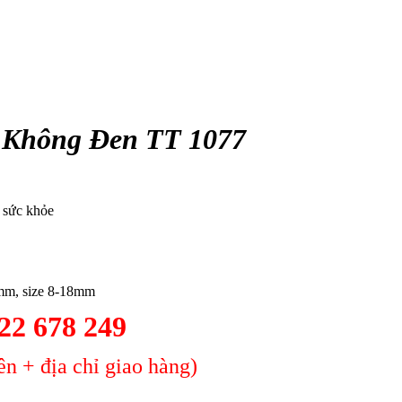
 Không Đen TT 1077
o sức khỏe
7mm, size 8-18mm
2 678 249
n + địa chỉ giao hàng)