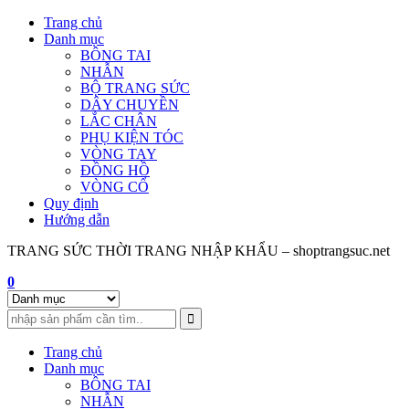
Skip
Trang chủ
to
Danh mục
content
BÔNG TAI
NHẪN
BỘ TRANG SỨC
DÂY CHUYỀN
LẮC CHÂN
PHỤ KIỆN TÓC
VÒNG TAY
ĐỒNG HỒ
VÒNG CỔ
Quy định
Hướng dẫn
TRANG SỨC THỜI TRANG NHẬP KHẨU – shoptrangsuc.net
0
Trang chủ
Danh mục
BÔNG TAI
NHẪN