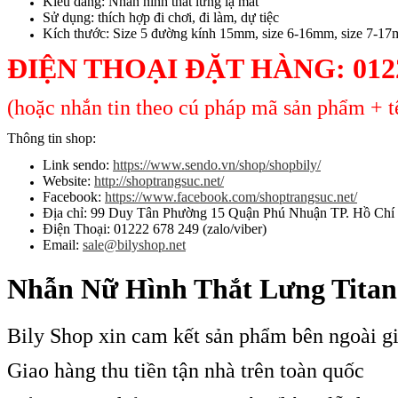
Kiểu dáng: Nhẫn hình thắt lưng lạ mắt
Sử dụng: thích hợp đi chơi, đi làm, dự tiệc
Kích thước: Size 5 đường kính 15mm, size 6-16mm, size 7-1
ĐIỆN THOẠI ĐẶT HÀNG: 0122
(hoặc nhắn tin theo cú pháp mã sản phẩm + tê
Thông tin shop:
Link sendo:
https://www.sendo.vn/shop/shopbily/
Website:
http://shoptrangsuc.net/
Facebook:
https://www.facebook.com/shoptrangsuc.net/
Địa chỉ: 99 Duy Tân Phường 15 Quận Phú Nhuận TP. Hồ Chí
Điện Thoại: 01222 678 249 (zalo/viber)
Email:
sale@bilyshop.net
Nhẫn Nữ Hình Thắt Lưng Tita
Bily Shop xin cam kết sản phẩm bên ngoài g
Giao hàng thu tiền tận nhà trên toàn quốc