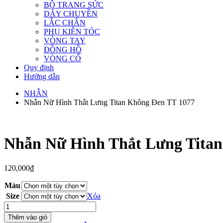
BỘ TRANG SỨC
DÂY CHUYỀN
LẮC CHÂN
PHỤ KIỆN TÓC
VÒNG TAY
ĐỒNG HỒ
VÒNG CỔ
Quy định
Hướng dẫn
NHẪN
Nhẫn Nữ Hình Thắt Lưng Titan Không Đen TT 1077
Nhẫn Nữ Hình Thắt Lưng Tita
120,000
₫
Màu
Size
Xóa
Nhẫn
Nữ
Thêm vào giỏ