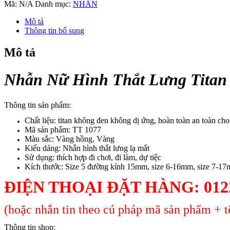
Hình
Mã:
N/A
Danh mục:
NHẪN
Thắt
Lưng
Mô tả
Titan
Thông tin bổ sung
Không
Đen
Mô tả
TT
1077
số
Nhẫn Nữ Hình Thắt Lưng Titan
lượng
Thông tin sản phẩm:
Chất liệu: titan không đen không dị ứng, hoàn toàn an toàn ch
Mã sản phẩm: TT 1077
Màu sắc: Vàng hồng, Vàng
Kiểu dáng: Nhẫn hình thắt lưng lạ mắt
Sử dụng: thích hợp đi chơi, đi làm, dự tiệc
Kích thước: Size 5 đường kính 15mm, size 6-16mm, size 7-1
ĐIỆN THOẠI ĐẶT HÀNG: 0122
(hoặc nhắn tin theo cú pháp mã sản phẩm + tê
Thông tin shop: