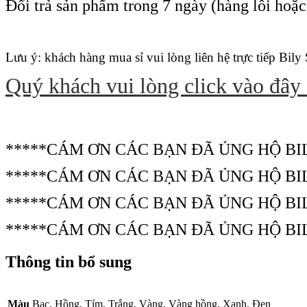
Đổi trả sản phẩm trong 7 ngày (hàng lỗi hoặ
Lưu ý: khách hàng mua sỉ vui lòng liên hệ trực tiếp Bily
Quý khách vui lòng click vào đây
*****CÁM ƠN CÁC BẠN ĐÃ ỦNG HỘ BI
*****CÁM ƠN CÁC BẠN ĐÃ ỦNG HỘ BI
*****CÁM ƠN CÁC BẠN ĐÃ ỦNG HỘ BI
*****CÁM ƠN CÁC BẠN ĐÃ ỦNG HỘ BI
Thông tin bổ sung
Màu
Bạc, Hồng, Tím, Trắng, Vàng, Vàng hồng, Xanh, Đen