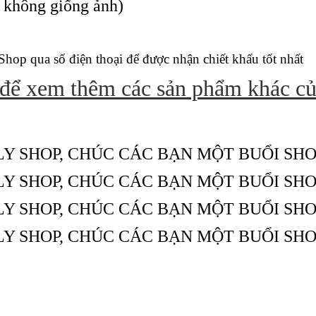
c không giống ảnh)
 Shop qua số điện thoại để được nhận chiết khấu tốt nhất
 để xem thêm các sản phẩm khác c
LY SHOP, CHÚC CÁC BẠN MỘT BUỔI SHO
LY SHOP, CHÚC CÁC BẠN MỘT BUỔI SHO
LY SHOP, CHÚC CÁC BẠN MỘT BUỔI SHO
LY SHOP, CHÚC CÁC BẠN MỘT BUỔI SHO