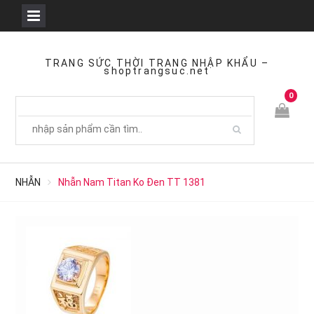
Skip
to
TRANG SỨC THỜI TRANG NHẬP KHẨU –
shoptrangsuc.net
content
0
NHẪN
Nhẫn Nam Titan Ko Đen TT 1381