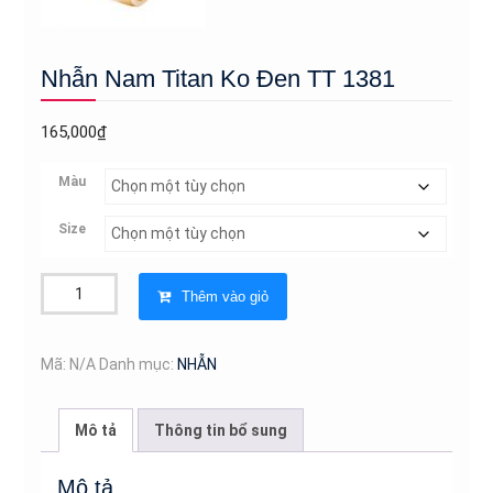
Nhẫn Nam Titan Ko Đen TT 1381
165,000
₫
Màu
Size
Nhẫn
Thêm vào giỏ
Nam
Titan
Ko
Mã:
N/A
Danh mục:
NHẪN
Đen
TT
Mô tả
Thông tin bổ sung
1381
số
Mô tả