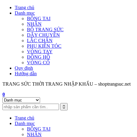
Skip
Trang chủ
to
Danh mục
content
BÔNG TAI
NHẪN
BỘ TRANG SỨC
DÂY CHUYỀN
LẮC CHÂN
PHỤ KIỆN TÓC
VÒNG TAY
ĐỒNG HỒ
VÒNG CỔ
Quy định
Hướng dẫn
TRANG SỨC THỜI TRANG NHẬP KHẨU – shoptrangsuc.net
0
Trang chủ
Danh mục
BÔNG TAI
NHẪN