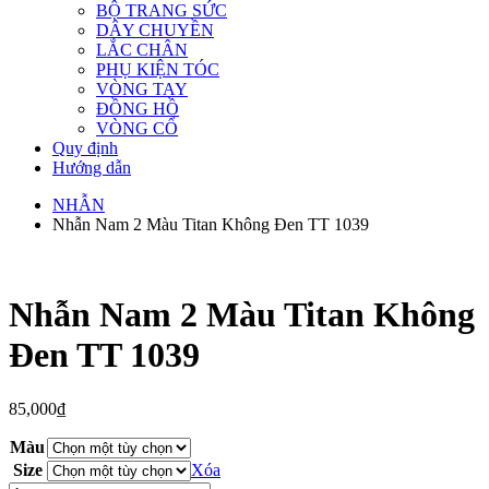
BỘ TRANG SỨC
DÂY CHUYỀN
LẮC CHÂN
PHỤ KIỆN TÓC
VÒNG TAY
ĐỒNG HỒ
VÒNG CỔ
Quy định
Hướng dẫn
NHẪN
Nhẫn Nam 2 Màu Titan Không Đen TT 1039
Nhẫn Nam 2 Màu Titan Không
Đen TT 1039
85,000
₫
Màu
Size
Xóa