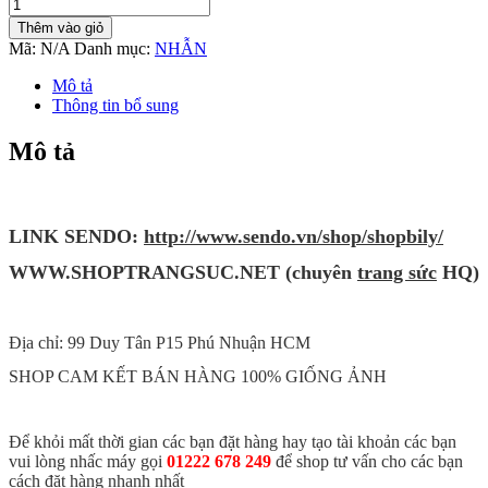
Nhẫn
Nam
Thêm vào giỏ
2
Mã:
N/A
Danh mục:
NHẪN
Màu
Titan
Mô tả
Không
Thông tin bổ sung
Đen
TT
Mô tả
1039
số
lượng
LINK SENDO:
http://www.sendo.vn/shop/shopbily/
WWW
.SHOPTRANG
SUC.NET (chuyên
trang sức
HQ)
Địa chỉ: 99 Duy Tân P15 Phú Nhuận HCM
SHOP CAM KẾT BÁN HÀNG 100% GIỐNG ẢNH
Để khỏi mất thời gian các bạn đặt hàng hay tạo tài khoản các bạn
vui lòng nhấc máy gọi
01222 678 249
để shop tư vấn cho các bạn
cách đặt hàng nhanh nhất