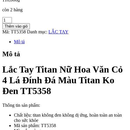
còn 2 hàng
Lắc
Tay
Thêm vào giỏ
Titan
Mã:
TT5358
Danh mục:
LẮC TAY
Nữ
Hoa
Mô tả
Văn
Cỏ
Mô tả
4
Lá
Đính
Lắc Tay Titan Nữ Hoa Văn Cỏ
Đá
Màu
4 Lá Đính Đá Màu Titan Ko
Titan
Ko
Đen TT5358
Đen
TT5358
số
Thông tin sản phẩm:
lượng
Chất liệu: titan không đen không dị ứng, hoàn toàn an toàn
cho sức khỏe
Mã sản phẩm: TT5358