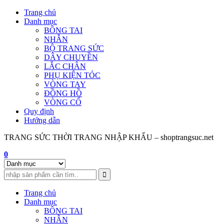
Skip
Trang chủ
to
Danh mục
content
BÔNG TAI
NHẪN
BỘ TRANG SỨC
DÂY CHUYỀN
LẮC CHÂN
PHỤ KIỆN TÓC
VÒNG TAY
ĐỒNG HỒ
VÒNG CỔ
Quy định
Hướng dẫn
TRANG SỨC THỜI TRANG NHẬP KHẨU – shoptrangsuc.net
0
Trang chủ
Danh mục
BÔNG TAI
NHẪN