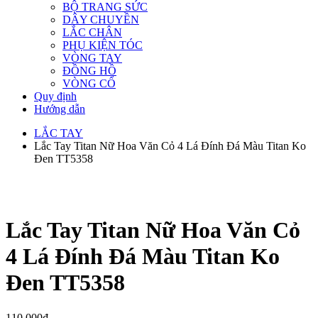
BỘ TRANG SỨC
DÂY CHUYỀN
LẮC CHÂN
PHỤ KIỆN TÓC
VÒNG TAY
ĐỒNG HỒ
VÒNG CỔ
Quy định
Hướng dẫn
LẮC TAY
Lắc Tay Titan Nữ Hoa Văn Cỏ 4 Lá Đính Đá Màu Titan Ko
Đen TT5358
Lắc Tay Titan Nữ Hoa Văn Cỏ
4 Lá Đính Đá Màu Titan Ko
Đen TT5358
110,000
₫