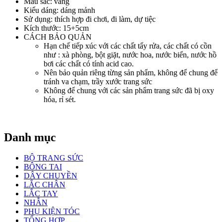
Màu sắc: vàng
Kiểu dáng: dáng mảnh
Sử dụng: thích hợp đi chơi, đi làm, dự tiệc
Kích thước: 15+5cm
CÁCH BẢO QUẢN
Hạn chế tiếp xúc với các chất tẩy rửa, các chất có cồn
như : xà phòng, bột giặt, nước hoa, nước biển, nước hồ
bơi các chất có tính acid cao.
Nên bảo quản riêng từng sản phẩm, không để chung để
tránh va chạm, trầy xước trang sức
Không để chung với các sản phẩm trang sức đã bị oxy
hóa, rỉ sét.
Danh mục
BỘ TRANG SỨC
BÔNG TAI
DÂY CHUYỀN
LẮC CHÂN
LẮC TAY
NHẪN
PHỤ KIỆN TÓC
TỔNG HỢP