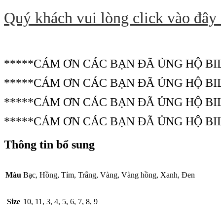
Quý khách vui lòng click vào đây
*****CÁM ƠN CÁC BẠN ĐÃ ỦNG HỘ BI
*****CÁM ƠN CÁC BẠN ĐÃ ỦNG HỘ BI
*****CÁM ƠN CÁC BẠN ĐÃ ỦNG HỘ BI
*****CÁM ƠN CÁC BẠN ĐÃ ỦNG HỘ BI
Thông tin bổ sung
Màu
Bạc, Hồng, Tím, Trắng, Vàng, Vàng hồng, Xanh, Đen
Size
10, 11, 3, 4, 5, 6, 7, 8, 9