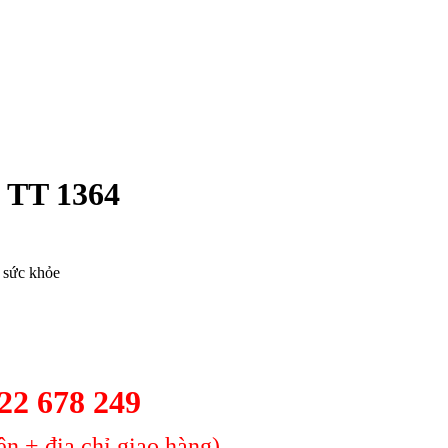
 TT 1364
o sức khỏe
2 678 249
n + địa chỉ giao hàng)