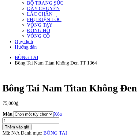
BỘ TRANG SỨC
DÂY CHUYỀN
LẮC CHÂN
PHỤ KIỆN TÓC
VÒNG TAY
ĐỒNG HỒ
VÒNG CỔ
Quy định
Hướng dẫn
BÔNG TAI
Bông Tai Nam Titan Không Đen TT 1364
Bông Tai Nam Titan Không Đen
75,000
₫
Màu
Xóa
Bông
Tai
Thêm vào giỏ
Nam
Mã:
N/A
Danh mục:
BÔNG TAI
Titan