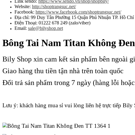
Link sendo:
https://www.sendo.vn/shop/shopbily/
Website:
http://shoptrangsuc.net/
Facebook:
https://www.facebook.com/shoptrangsuc.net/
Địa chỉ: 99 Duy Tân Phường 15 Quận Phú Nhuận TP. Hồ Chí
Điện Thoại: 01222 678 249 (zalo/viber)
Email:
sale@bilyshop.net
Bông Tai Nam Titan Không Đen
Bily Shop xin cam kết sản phẩm bên ngoài g
Giao hàng thu tiền tận nhà trên toàn quốc
Đổi trả sản phẩm trong 7 ngày (hàng lỗi hoặ
Lưu ý: khách hàng mua sỉ vui lòng liên hệ trực tiếp Bily