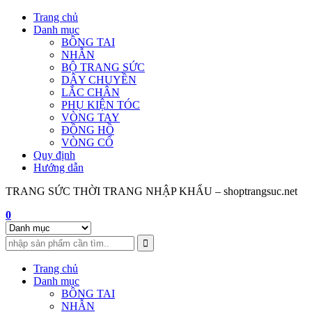
Skip
Trang chủ
to
Danh mục
content
BÔNG TAI
NHẪN
BỘ TRANG SỨC
DÂY CHUYỀN
LẮC CHÂN
PHỤ KIỆN TÓC
VÒNG TAY
ĐỒNG HỒ
VÒNG CỔ
Quy định
Hướng dẫn
TRANG SỨC THỜI TRANG NHẬP KHẨU – shoptrangsuc.net
0
Trang chủ
Danh mục
BÔNG TAI
NHẪN