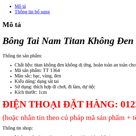
Không
Mô tả
Đen
Thông tin bổ sung
TT
1364
Mô tả
số
lượng
Bông Tai Nam Titan Không Đen
Thông tin sản phẩm:
Chất liệu: titan không đen không dị ứng, hoàn toàn an toàn ch
Mã sản phẩm: TT 1364
Màu sắc: bạc, vàng, đen
Kiểu dáng: dạng sát tai
Sử dụng: thích hợp đi chơi, đi làm, dự tiệc
Kích thước: 1cm
ĐIỆN THOẠI ĐẶT HÀNG: 0122
(hoặc nhắn tin theo cú pháp mã sản phẩm + tê
Thông tin shop: