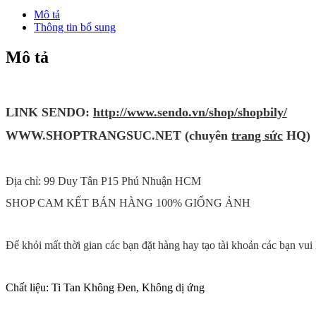
tan
Mô tả
Không
Thông tin bổ sung
đen
TT
Mô tả
0683
số
lượng
LINK SENDO:
http://www.sendo.vn/shop/shopbily/
WWW
.SHOPTRANG
SUC.NET (chuyên
trang sức
HQ)
Địa chỉ: 99 Duy Tân P15 Phú Nhuận HCM
SHOP CAM KẾT BÁN HÀNG 100% GIỐNG ẢNH
Để khỏi mất thời gian các bạn đặt hàng hay tạo tài khoản các bạn vu
Chất liệu: Ti Tan Không Đen, Không dị ứng