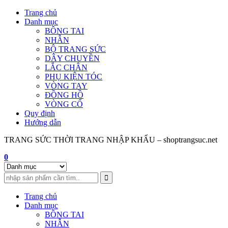
Skip
Trang chủ
to
Danh mục
content
BÔNG TAI
NHẪN
BỘ TRANG SỨC
DÂY CHUYỀN
LẮC CHÂN
PHỤ KIỆN TÓC
VÒNG TAY
ĐỒNG HỒ
VÒNG CỔ
Quy định
Hướng dẫn
TRANG SỨC THỜI TRANG NHẬP KHẨU – shoptrangsuc.net
0
Trang chủ
Danh mục
BÔNG TAI
NHẪN