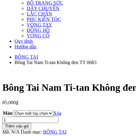
BỘ TRANG SỨC
DÂY CHUYỀN
LẮC CHÂN
PHỤ KIỆN TÓC
VÒNG TAY
ĐỒNG HỒ
VÒNG CỔ
Quy định
Hướng dẫn
BÔNG TAI
Bông Tai Nam Ti-tan Không đen TT 0683
Bông Tai Nam Ti-tan Không đe
85,000
₫
Màu
Xóa
Bông
Tai
Thêm vào giỏ
Nam
Mã:
N/A
Danh mục:
BÔNG TAI
Ti-