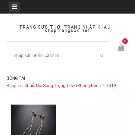
Skip
to
TRANG SỨC THỜI TRANG NHẬP KHẨU –
shoptrangsuc.net
content
0
BÔNG TAI
Bông Tai Chuỗi Dài Sang Trọng Titan Không Đen TT 1319