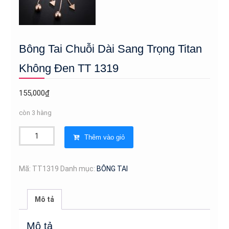
Bông Tai Chuỗi Dài Sang Trọng Titan
Không Đen TT 1319
155,000
₫
còn 3 hàng
Bông
Thêm vào giỏ
Tai
Chuỗi
Dài
Mã:
TT1319
Danh mục:
BÔNG TAI
Sang
Trọng
Mô tả
Titan
Không
Mô tả