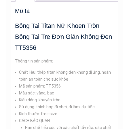
Tai
Mô tả
Tre
Đơn
Bông Tai Titan Nữ Khoen Tròn
Giản
Không
Bông Tai Tre Đơn Giản Không Đen
Đen
TT5356
TT5356
số
Thông tin sản phẩm:
lượng
Chất liệu: thép titan không đen không dị ứng, hoàn
toàn an toàn cho sức khỏe
Mã sản phẩm: TT5356
Màu sắc: vàng, bạc
Kiểu dáng: khuyên tròn
Sử dụng: thích hợp đi chơi, đi làm, dự tiệc
Kích thước: free size
CÁCH BẢO QUẢN
Hạn chế tiếp xúc với các chất tẩy rửa, các chất