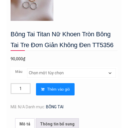
Bông Tai Titan Nữ Khoen Tròn Bông
Tai Tre Đơn Giản Không Đen TT5356
90,000
₫
Màu
Bông
Thêm vào giỏ
Tai
Titan
Nữ
Mã:
N/A
Danh mục:
BÔNG TAI
Khoen
Tròn
Mô tả
Thông tin bổ sung
Bông