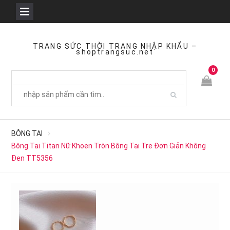
Skip
to
TRANG SỨC THỜI TRANG NHẬP KHẨU –
shoptrangsuc.net
content
0
BÔNG TAI
Bông Tai Titan Nữ Khoen Tròn Bông Tai Tre Đơn Giản Không
Đen TT5356