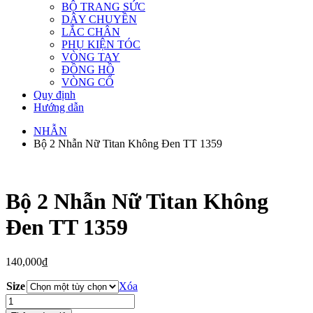
BỘ TRANG SỨC
DÂY CHUYỀN
LẮC CHÂN
PHỤ KIỆN TÓC
VÒNG TAY
ĐỒNG HỒ
VÒNG CỔ
Quy định
Hướng dẫn
NHẪN
Bộ 2 Nhẫn Nữ Titan Không Đen TT 1359
Bộ 2 Nhẫn Nữ Titan Không
Đen TT 1359
140,000
₫
Size
Xóa
Bộ
2