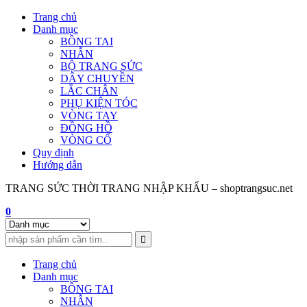
Skip
Trang chủ
to
Danh mục
content
BÔNG TAI
NHẪN
BỘ TRANG SỨC
DÂY CHUYỀN
LẮC CHÂN
PHỤ KIỆN TÓC
VÒNG TAY
ĐỒNG HỒ
VÒNG CỔ
Quy định
Hướng dẫn
TRANG SỨC THỜI TRANG NHẬP KHẨU – shoptrangsuc.net
0
Trang chủ
Danh mục
BÔNG TAI
NHẪN