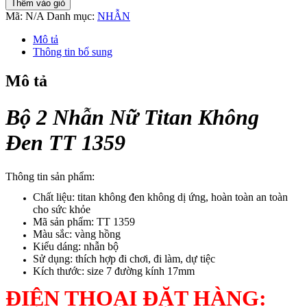
Thêm vào giỏ
Nhẫn
Mã:
N/A
Danh mục:
NHẪN
Nữ
Titan
Mô tả
Không
Thông tin bổ sung
Đen
TT
Mô tả
1359
số
lượng
Bộ 2 Nhẫn Nữ Titan Không
Đen TT 1359
Thông tin sản phẩm:
Chất liệu: titan không đen không dị ứng, hoàn toàn an toàn
cho sức khỏe
Mã sản phẩm: TT 1359
Màu sắc: vàng hồng
Kiểu dáng: nhẫn bộ
Sử dụng: thích hợp đi chơi, đi làm, dự tiệc
Kích thước: size 7 đường kính 17mm
ĐIỆN THOẠI ĐẶT HÀNG: