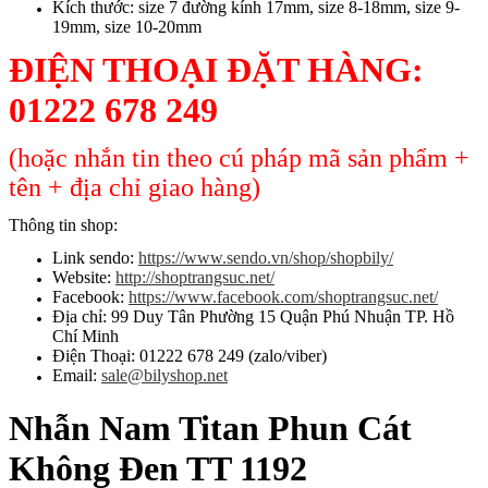
Kích thước: size 7 đường kính 17mm, size 8-18mm, size 9-
19mm, size 10-20mm
ĐIỆN THOẠI ĐẶT HÀNG:
01222 678 249
(hoặc nhắn tin theo cú pháp mã sản phẩm +
tên + địa chỉ giao hàng)
Thông tin shop:
Link sendo:
https://www.sendo.vn/shop/shopbily/
Website:
http://shoptrangsuc.net/
Facebook:
https://www.facebook.com/shoptrangsuc.net/
Địa chỉ: 99 Duy Tân Phường 15 Quận Phú Nhuận TP. Hồ
Chí Minh
Điện Thoại: 01222 678 249 (zalo/viber)
Email:
sale@bilyshop.net
Nhẫn Nam Titan Phun Cát
Không Đen TT 1192