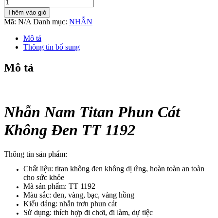
Nhẫn
Nam
Thêm vào giỏ
Titan
Mã:
N/A
Danh mục:
NHẪN
Phun
Cát
Mô tả
Không
Thông tin bổ sung
Đen
TT
Mô tả
1192
số
lượng
Nhẫn Nam Titan Phun Cát
Không Đen TT 1192
Thông tin sản phẩm:
Chất liệu: titan không đen không dị ứng, hoàn toàn an toàn
cho sức khỏe
Mã sản phẩm: TT 1192
Màu sắc: đen, vàng, bạc, vàng hồng
Kiểu dáng: nhẫn trơn phun cát
Sử dụng: thích hợp đi chơi, đi làm, dự tiệc