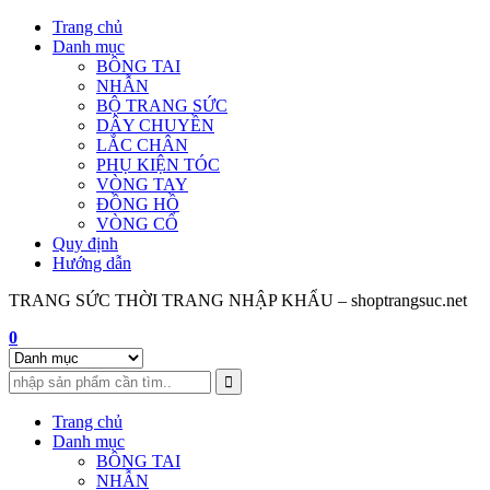
Skip
Trang chủ
to
Danh mục
content
BÔNG TAI
NHẪN
BỘ TRANG SỨC
DÂY CHUYỀN
LẮC CHÂN
PHỤ KIỆN TÓC
VÒNG TAY
ĐỒNG HỒ
VÒNG CỔ
Quy định
Hướng dẫn
TRANG SỨC THỜI TRANG NHẬP KHẨU – shoptrangsuc.net
0
Trang chủ
Danh mục
BÔNG TAI
NHẪN