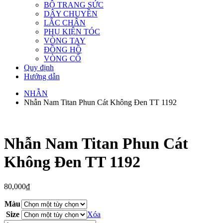
BỘ TRANG SỨC
DÂY CHUYỀN
LẮC CHÂN
PHỤ KIỆN TÓC
VÒNG TAY
ĐỒNG HỒ
VÒNG CỔ
Quy định
Hướng dẫn
NHẪN
Nhẫn Nam Titan Phun Cát Không Đen TT 1192
Nhẫn Nam Titan Phun Cát
Không Đen TT 1192
80,000
₫
Màu
Size
Xóa