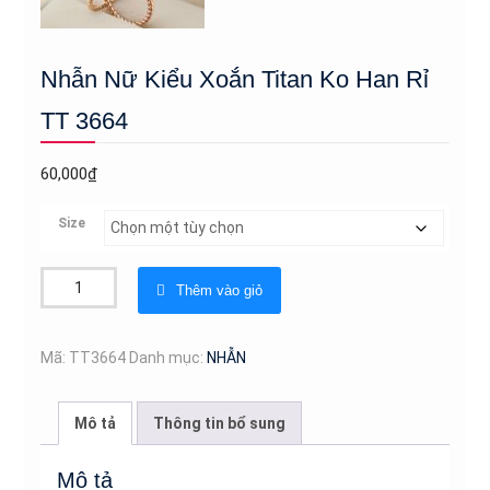
Nhẫn Nữ Kiểu Xoắn Titan Ko Han Rỉ
TT 3664
60,000
₫
Size
Nhẫn
Thêm vào giỏ
Nữ
Kiểu
Xoắn
Mã:
TT3664
Danh mục:
NHẪN
Titan
Ko
Mô tả
Thông tin bổ sung
Han
Rỉ
Mô tả
TT