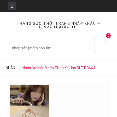
Skip
to
TRANG SỨC THỜI TRANG NHẬP KHẨU –
shoptrangsuc.net
content
0
NHẪN
Nhẫn Nữ Kiểu Xoắn Titan Ko Han Rỉ TT 3664