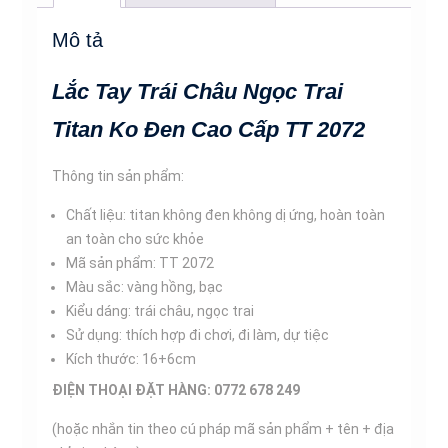
Titan
Ko
Mô tả
Đen
Cao
Lắc Tay Trái Châu Ngọc Trai
Cấp
TT
Titan Ko Đen Cao Cấp TT 2072
2072
-
Thông tin sản phẩm:
TT
Chất liệu: titan không đen không dị ứng, hoàn toàn
2072
an toàn cho sức khỏe
số
Mã sản phẩm: TT 2072
lượng
Màu sắc: vàng hồng, bạc
Kiểu dáng: trái châu, ngọc trai
Sử dụng: thích hợp đi chơi, đi làm, dự tiệc
Kích thước: 16+6cm
ĐIỆN THOẠI ĐẶT HÀNG: 0772 678 249
(hoặc nhắn tin theo cú pháp mã sản phẩm + tên + địa