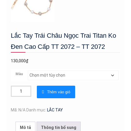
Lắc Tay Trái Châu Ngọc Trai Titan Ko
Đen Cao Cấp TT 2072 – TT 2072
130,000
₫
Màu
Lắc
Thêm vào giỏ
Tay
Trái
Châu
Mã:
N/A
Danh mục:
LẮC TAY
Ngọc
Trai
Mô tả
Thông tin bổ sung