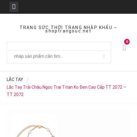
Skip
to
TRANG SỨC THỜI TRANG NHẬP KHẨU –
shoptrangsuc.net
content
0
LẮC TAY
Lắc Tay Trái Châu Ngọc Trai Titan Ko Đen Cao Cấp TT 2072 –
TT 2072