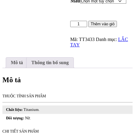
Màu
Lắc
Thêm vào giỏ
Tay
Dây
Rút
Mã:
TT3433
Danh mục:
LẮC
Trái
TAY
Tim
Titan
Ko
Mô tả
Thông tin bổ sung
Đen
TT
3433
Mô tả
số
lượng
THUỘC TÍNH SẢN PHẨM
Chất liệu:
Titanium.
Đối tượng:
Nữ.
CHI TIẾT SẢN PHẨM