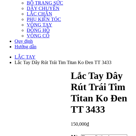
BỘ TRANG SỨC
DÂY CHUYỀN
LẮC CHÂN
PHỤ KIỆN TÓC
VÒNG TAY
ĐỒNG HỒ
VÒNG CỔ
Quy định
Hướng dẫn
LẮC TAY
Lắc Tay Dây Rút Trái Tim Titan Ko Đen TT 3433
Lắc Tay Dây
Rút Trái Tim
Titan Ko Đen
TT 3433
150,000
₫