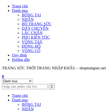
Skip
Trang chủ
to
Danh mục
content
BÔNG TAI
NHẪN
BỘ TRANG SỨC
DÂY CHUYỀN
LẮC CHÂN
PHỤ KIỆN TÓC
VÒNG TAY
ĐỒNG HỒ
VÒNG CỔ
Quy định
Hướng dẫn
TRANG SỨC THỜI TRANG NHẬP KHẨU – shoptrangsuc.net
0
Trang chủ
Danh mục
BÔNG TAI
NHẪN