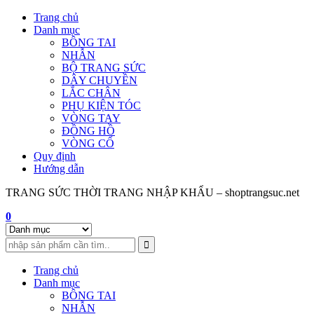
Skip
Trang chủ
to
Danh mục
content
BÔNG TAI
NHẪN
BỘ TRANG SỨC
DÂY CHUYỀN
LẮC CHÂN
PHỤ KIỆN TÓC
VÒNG TAY
ĐỒNG HỒ
VÒNG CỔ
Quy định
Hướng dẫn
TRANG SỨC THỜI TRANG NHẬP KHẨU – shoptrangsuc.net
0
Trang chủ
Danh mục
BÔNG TAI
NHẪN