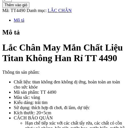
Chân
Thêm vào giỏ
May
Mã:
TT4490
Danh mục:
LẮC CHÂN
Mắn
Chất
Mô tả
Liệu
Titan
Mô tả
Không
Han
Rỉ
Lắc Chân May Mắn Chất Liệu
TT
4490
Titan Không Han Rỉ TT 4490
số
lượng
Thông tin sản phẩm:
Chất liệu: titan không đen không dị ứng, hoàn toàn an toàn
cho sức khỏe
Mã sản phẩm: TT 4490
Màu sắc: vàng
Kiểu dáng: trái tim
Sử dụng: thích hợp đi chơi, đi làm, dự tiệc
Kích thước: 20+5cm
CÁCH BẢO QUẢN
Hạn chế tiếp xúc với các chất tẩy rửa, các chất có cồn