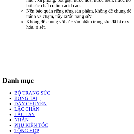
như : xà phòng, bột giặt, nước hoa, nước biển, nước hồ
bơi các chất có tính acid cao.
Nên bảo quản riêng từng sản phẩm, không để chung để
tránh va chạm, trầy xước trang sức
Không để chung với các sản phẩm trang sức đã bị oxy
hóa, rỉ sét.
Danh mục
BỘ TRANG SỨC
BÔNG TAI
DÂY CHUYỀN
LẮC CHÂN
LẮC TAY
NHẪN
PHỤ KIỆN TÓC
TỔNG HỢP