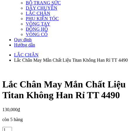
BỘ TRANG SỨC
DÂY CHUYỀN
LẮC CHÂN
PHỤ KIỆN TÓC
VÒNG TAY
ĐỒNG HỒ
VÒNG CỔ
Quy định
Hướng dẫn
LẮC CHÂN
Lắc Chân May Mắn Chất Liệu Titan Không Han Rỉ TT 4490
Lắc Chân May Mắn Chất Liệu
Titan Không Han Rỉ TT 4490
130,000
₫
còn 5 hàng
Lắc