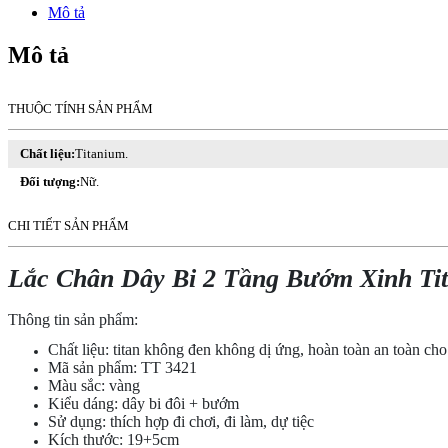
Bi
Mô tả
2
Tầng
Mô tả
Bướm
Xinh
Titan
THUỘC TÍNH SẢN PHẨM
Ko
Đen
Chất liệu:
Titanium.
TT
3421
Đối tượng:
Nữ.
số
lượng
CHI TIẾT SẢN PHẨM
Lắc Chân Dây Bi 2 Tầng Bướm Xinh Ti
Thông tin sản phẩm:
Chất liệu: titan không đen không dị ứng, hoàn toàn an toàn ch
Mã sản phẩm: TT 3421
Màu sắc: vàng
Kiểu dáng: dây bi đôi + bướm
Sử dụng: thích hợp đi chơi, đi làm, dự tiệc
Kích thước: 19+5cm