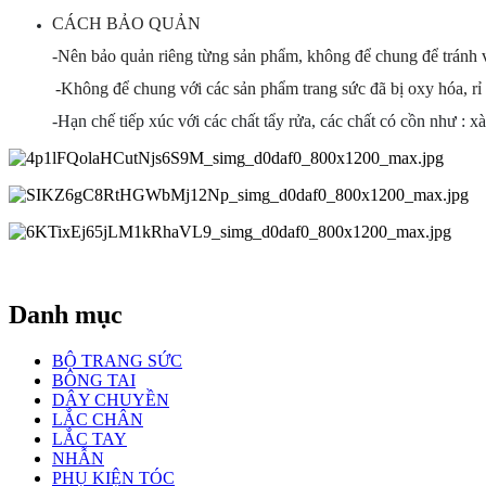
CÁCH BẢO QUẢN
-Nên bảo quản riêng từng sản phẩm, không để chung để tránh v
-Không để chung với các sản phẩm trang sức đã bị oxy hóa, rỉ 
-Hạn chế tiếp xúc với các chất tẩy rửa, các chất có cồn như : x
Danh mục
BỘ TRANG SỨC
BÔNG TAI
DÂY CHUYỀN
LẮC CHÂN
LẮC TAY
NHẪN
PHỤ KIỆN TÓC