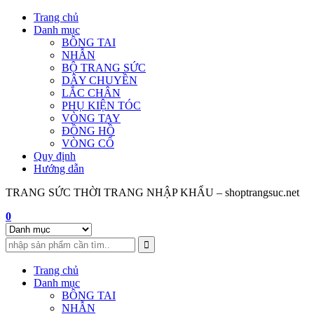
Skip
Trang chủ
to
Danh mục
content
BÔNG TAI
NHẪN
BỘ TRANG SỨC
DÂY CHUYỀN
LẮC CHÂN
PHỤ KIỆN TÓC
VÒNG TAY
ĐỒNG HỒ
VÒNG CỔ
Quy định
Hướng dẫn
TRANG SỨC THỜI TRANG NHẬP KHẨU – shoptrangsuc.net
0
Trang chủ
Danh mục
BÔNG TAI
NHẪN