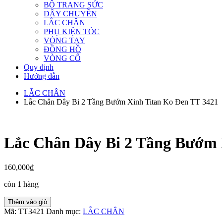
BỘ TRANG SỨC
DÂY CHUYỀN
LẮC CHÂN
PHỤ KIỆN TÓC
VÒNG TAY
ĐỒNG HỒ
VÒNG CỔ
Quy định
Hướng dẫn
LẮC CHÂN
Lắc Chân Dây Bi 2 Tầng Bướm Xinh Titan Ko Đen TT 3421
Lắc Chân Dây Bi 2 Tầng Bướm 
160,000
₫
còn 1 hàng
Lắc
Thêm vào giỏ
Chân
Mã:
TT3421
Danh mục:
LẮC CHÂN
Dây