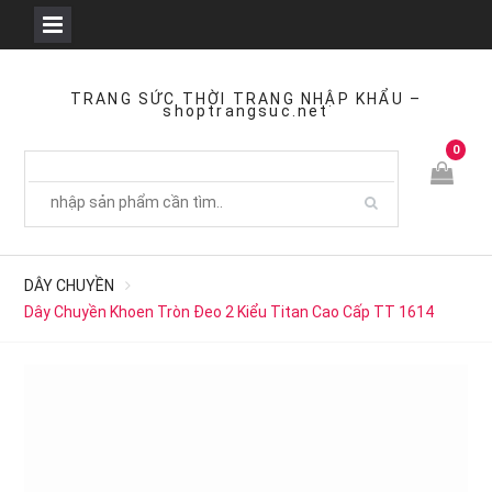
Skip
to
TRANG SỨC THỜI TRANG NHẬP KHẨU –
shoptrangsuc.net
content
0
DÂY CHUYỀN
Dây Chuyền Khoen Tròn Đeo 2 Kiểu Titan Cao Cấp TT 1614