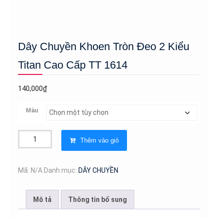
Dây Chuyền Khoen Tròn Đeo 2 Kiểu
Titan Cao Cấp TT 1614
140,000
₫
Màu
Dây
Thêm vào giỏ
Chuyền
Khoen
Tròn
Mã:
N/A
Danh mục:
DÂY CHUYỀN
Đeo
2
Mô tả
Thông tin bổ sung
Kiểu
Titan