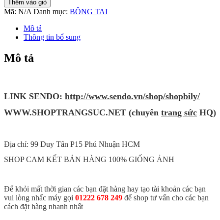
Thêm vào giỏ
Nam
Mã:
N/A
Danh mục:
BÔNG TAI
Titan
Loại
Mô tả
Ko
Thông tin bổ sung
Cần
Bấm
Mô tả
Lỗ
Tai
TT
0851
LINK SENDO:
http://www.sendo.vn/shop/shopbily/
số
lượng
WWW
.SHOPTRANG
SUC.NET (chuyên
trang sức
HQ)
Địa chỉ: 99 Duy Tân P15 Phú Nhuận HCM
SHOP CAM KẾT BÁN HÀNG 100% GIỐNG ẢNH
Để khỏi mất thời gian các bạn đặt hàng hay tạo tài khoản các bạn
vui lòng nhấc máy gọi
01222 678 249
để shop tư vấn cho các bạn
cách đặt hàng nhanh nhất