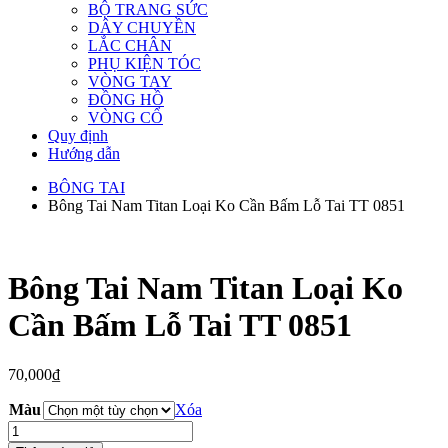
BỘ TRANG SỨC
DÂY CHUYỀN
LẮC CHÂN
PHỤ KIỆN TÓC
VÒNG TAY
ĐỒNG HỒ
VÒNG CỔ
Quy định
Hướng dẫn
BÔNG TAI
Bông Tai Nam Titan Loại Ko Cần Bấm Lỗ Tai TT 0851
Bông Tai Nam Titan Loại Ko
Cần Bấm Lỗ Tai TT 0851
70,000
₫
Màu
Xóa
Bông
Tai