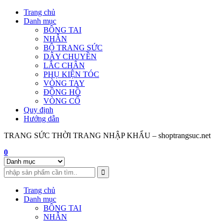
Skip
Trang chủ
to
Danh mục
content
BÔNG TAI
NHẪN
BỘ TRANG SỨC
DÂY CHUYỀN
LẮC CHÂN
PHỤ KIỆN TÓC
VÒNG TAY
ĐỒNG HỒ
VÒNG CỔ
Quy định
Hướng dẫn
TRANG SỨC THỜI TRANG NHẬP KHẨU – shoptrangsuc.net
0
Trang chủ
Danh mục
BÔNG TAI
NHẪN