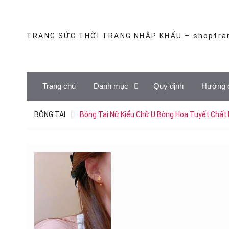
Skip
to
content
TRANG SỨC THỜI TRANG NHẬP KHẨU – shoptra
Trang chủ
Danh mục
Quy định
Hướng 
BÔNG TAI
Bông Tai Nữ Kiểu Chữ U Bông Hoa Tuyết Chất 