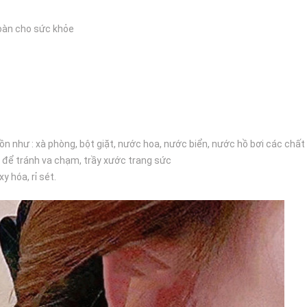
TT
4492
toàn cho sức khỏe
số
lượng
ồn như : xà phòng, bột giặt, nước hoa, nước biển, nước hồ bơi các chất 
 để tránh va chạm, trầy xước trang sức
 hóa, rỉ sét.