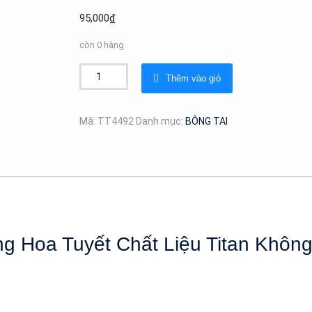
95,000
₫
còn 0 hàng
Bông
Thêm vào giỏ
Tai
Nữ
Kiểu
Mã:
TT4492
Danh mục:
BÔNG TAI
Chữ
U
Bông
Hoa
Tuyết
Chất
Liệu
g Hoa Tuyết Chất Liệu Titan Không
Titan
Không
Han
Rỉ