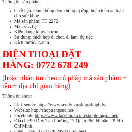
Thông tin sản phẩm:
Chất liệu: titan không đen không dị ứng, hoàn toàn an toàn
cho sức khỏe
Mã sản phẩm: TT 2272
Màu sắc: bạc
Kiểu dáng: khuyên tròn
Sử dụng: thích hợp đi chơi, đi làm, dự tiệc
Kích thước: 2.3cm
ĐIỆN THOẠI ĐẶT
HÀNG:
0772 678 249
(hoặc nhắn tin theo cú pháp mã sản phẩm +
tên + địa chỉ giao hàng)
Thông tin shop:
Link sendo:
https://www.sendo.vn/shop/shopbily/
Website:
http://shoptrangsuc.net/
Facebook:
https://www.facebook.com/shoptrangsuc.net/
Địa chỉ: 99 Duy Tân Phường 15 Quận Phú Nhuận TP. Hồ
Chí Minh
Điện Thoại: 0772 678 249 (zalo/viber)