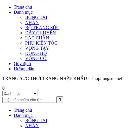
Skip
Trang chủ
to
Danh mục
content
BÔNG TAI
NHẪN
BỘ TRANG SỨC
DÂY CHUYỀN
LẮC CHÂN
PHỤ KIỆN TÓC
VÒNG TAY
ĐỒNG HỒ
VÒNG CỔ
Quy định
Hướng dẫn
TRANG SỨC THỜI TRANG NHẬP KHẨU – shoptrangsuc.net
0
Trang chủ
Danh mục
BÔNG TAI
NHẪN