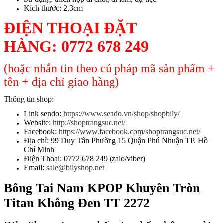
Kích thước: 2.3cm
ĐIỆN THOẠI ĐẶT
HÀNG:
0772 678 249
(hoặc nhắn tin theo cú pháp mã sản phẩm +
tên + địa chỉ giao hàng)
Thông tin shop:
Link sendo:
https://www.sendo.vn/shop/shopbily/
Website:
http://shoptrangsuc.net/
Facebook:
https://www.facebook.com/shoptrangsuc.net/
Địa chỉ: 99 Duy Tân Phường 15 Quận Phú Nhuận TP. Hồ
Chí Minh
Điện Thoại: 0772 678 249 (zalo/viber)
Email:
sale@bilyshop.net
Bông Tai Nam KPOP Khuyên Tròn
Titan Không Đen TT 2272