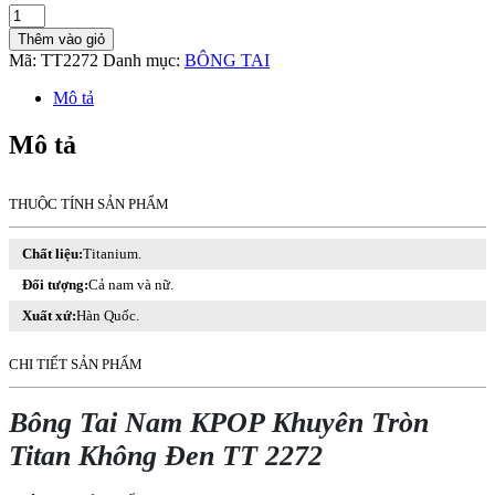
Bông
Tai
Thêm vào giỏ
Nam
Mã:
TT2272
Danh mục:
BÔNG TAI
KPOP
Khuyên
Mô tả
Tròn
Titan
Mô tả
Không
Đen
TT
THUỘC TÍNH SẢN PHẨM
2272
số
lượng
Chất liệu:
Titanium.
Đối tượng:
Cả nam và nữ.
Xuất xứ:
Hàn Quốc.
CHI TIẾT SẢN PHẨM
Bông Tai Nam KPOP Khuyên Tròn
Titan Không Đen TT 2272