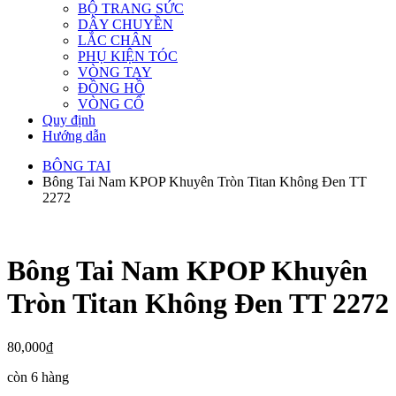
BỘ TRANG SỨC
DÂY CHUYỀN
LẮC CHÂN
PHỤ KIỆN TÓC
VÒNG TAY
ĐỒNG HỒ
VÒNG CỔ
Quy định
Hướng dẫn
BÔNG TAI
Bông Tai Nam KPOP Khuyên Tròn Titan Không Đen TT
2272
Bông Tai Nam KPOP Khuyên
Tròn Titan Không Đen TT 2272
80,000
₫
còn 6 hàng