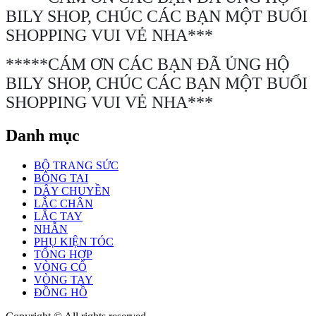
BILY SHOP, CHÚC CÁC BẠN MỘT BUỔI
SHOPPING VUI VẺ NHA***
*****CÁM ƠN CÁC BẠN ĐÃ ỦNG HỘ
BILY SHOP, CHÚC CÁC BẠN MỘT BUỔI
SHOPPING VUI VẺ NHA***
Danh mục
BỘ TRANG SỨC
BÔNG TAI
DÂY CHUYỀN
LẮC CHÂN
LẮC TAY
NHẪN
PHỤ KIỆN TÓC
TỔNG HỢP
VÒNG CỔ
VÒNG TAY
ĐỒNG HỒ