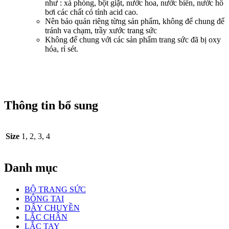
như : xà phòng, bột giặt, nước hoa, nước biển, nước hồ
bơi các chất có tính acid cao.
Nên bảo quản riêng từng sản phẩm, không để chung để
tránh va chạm, trầy xước trang sức
Không để chung với các sản phẩm trang sức đã bị oxy
hóa, rỉ sét.
Thông tin bổ sung
Size
1, 2, 3, 4
Danh mục
BỘ TRANG SỨC
BÔNG TAI
DÂY CHUYỀN
LẮC CHÂN
LẮC TAY