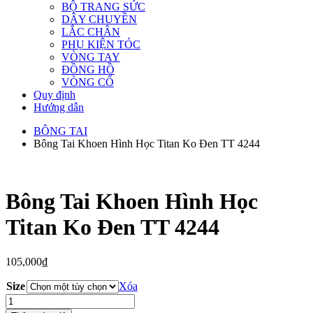
BỘ TRANG SỨC
DÂY CHUYỀN
LẮC CHÂN
PHỤ KIỆN TÓC
VÒNG TAY
ĐỒNG HỒ
VÒNG CỔ
Quy định
Hướng dẫn
BÔNG TAI
Bông Tai Khoen Hình Học Titan Ko Đen TT 4244
Bông Tai Khoen Hình Học
Titan Ko Đen TT 4244
105,000
₫
Size
Xóa
Bông
Tai