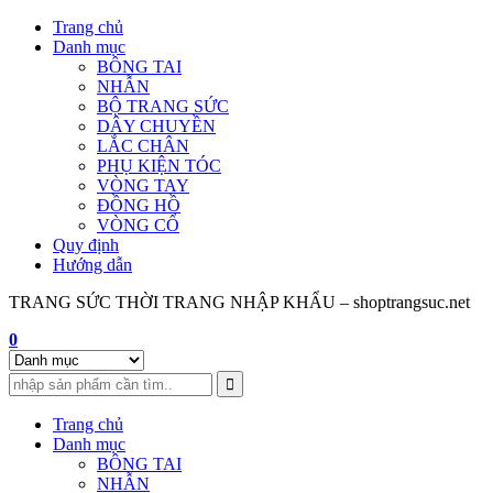
Skip
Trang chủ
to
Danh mục
content
BÔNG TAI
NHẪN
BỘ TRANG SỨC
DÂY CHUYỀN
LẮC CHÂN
PHỤ KIỆN TÓC
VÒNG TAY
ĐỒNG HỒ
VÒNG CỔ
Quy định
Hướng dẫn
TRANG SỨC THỜI TRANG NHẬP KHẨU – shoptrangsuc.net
0
Trang chủ
Danh mục
BÔNG TAI
NHẪN