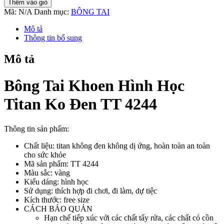
Thêm vào giỏ
Khoen
Mã:
N/A
Danh mục:
BÔNG TAI
Hình
Học
Mô tả
Titan
Thông tin bổ sung
Ko
Đen
Mô tả
TT
4244
số
Bông Tai Khoen Hình Học
lượng
Titan Ko Đen TT 4244
Thông tin sản phẩm:
Chất liệu: titan không đen không dị ứng, hoàn toàn an toàn
cho sức khỏe
Mã sản phẩm: TT 4244
Màu sắc: vàng
Kiểu dáng: hình học
Sử dụng: thích hợp đi chơi, đi làm, dự tiệc
Kích thước: free size
CÁCH BẢO QUẢN
Hạn chế tiếp xúc với các chất tẩy rửa, các chất có cồn