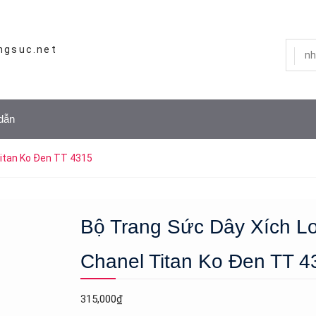
ngsuc.net
dẫn
Titan Ko Đen TT 4315
Bộ Trang Sức Dây Xích L
Chanel Titan Ko Đen TT 4
315,000
₫