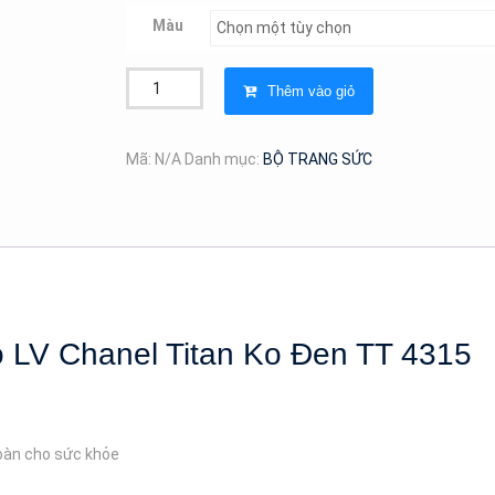
Màu
Bộ
Thêm vào giỏ
Trang
Sức
Dây
Mã:
N/A
Danh mục:
BỘ TRANG SỨC
Xích
Logo
LV
Chanel
Titan
Ko
Đen
 LV Chanel Titan Ko Đen TT 4315
TT
4315
số
lượng
toàn cho sức khỏe