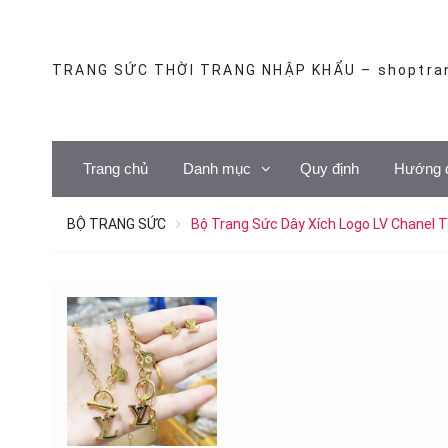
Skip
to
content
TRANG SỨC THỜI TRANG NHẬP KHẨU – shoptra
Trang chủ
Danh mục
Quy định
Hướng 
BỘ TRANG SỨC
Bộ Trang Sức Dây Xích Logo LV Chanel 