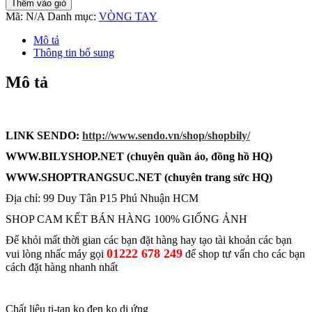
Thêm vào giỏ
Titan
Mã:
N/A
Danh mục:
VÒNG TAY
Không
đen
Mô tả
đính
Thông tin bổ sung
đá
TT
Mô tả
0497
số
lượng
LINK SENDO:
http://www.sendo.vn/shop/shopbily/
WWW.BILYSHOP.NET (chuyên q
uần áo, đồng hồ HQ)
WWW
.SHOPTRANG
SUC.NET (chuyên trang sức HQ)
Địa chỉ: 99 Duy Tân P15 Phú Nhuận HCM
SHOP CAM KẾT BÁN HÀNG 100% GIỐNG ẢNH
Để khỏi mất thời gian các bạn đặt hàng hay tạo tài khoản các bạn
01222 678 249
vui lòng nhấc máy gọi
để shop tư vấn cho các bạn
cách đặt hàng nhanh nhất
Chất liệu ti-tan ko đen ko dị ứng