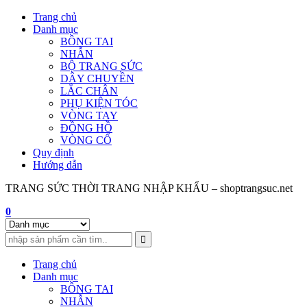
Skip
Trang chủ
to
Danh mục
content
BÔNG TAI
NHẪN
BỘ TRANG SỨC
DÂY CHUYỀN
LẮC CHÂN
PHỤ KIỆN TÓC
VÒNG TAY
ĐỒNG HỒ
VÒNG CỔ
Quy định
Hướng dẫn
TRANG SỨC THỜI TRANG NHẬP KHẨU – shoptrangsuc.net
0
Trang chủ
Danh mục
BÔNG TAI
NHẪN