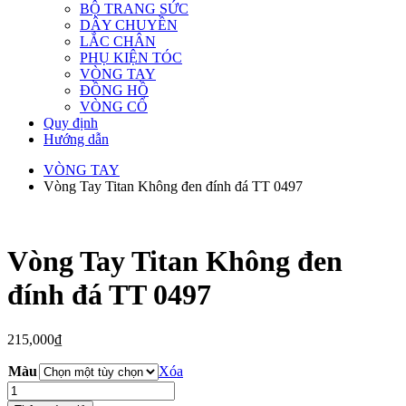
BỘ TRANG SỨC
DÂY CHUYỀN
LẮC CHÂN
PHỤ KIỆN TÓC
VÒNG TAY
ĐỒNG HỒ
VÒNG CỔ
Quy định
Hướng dẫn
VÒNG TAY
Vòng Tay Titan Không đen đính đá TT 0497
Vòng Tay Titan Không đen
đính đá TT 0497
215,000
₫
Màu
Xóa
Vòng
Tay