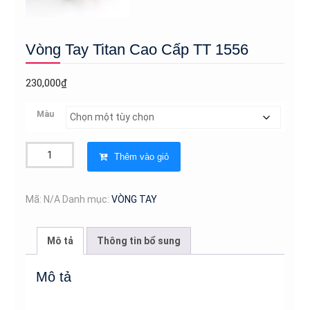
Vòng Tay Titan Cao Cấp TT 1556
230,000
₫
Màu
Vòng
Thêm vào giỏ
Tay
Titan
Cao
Mã:
N/A
Danh mục:
VÒNG TAY
Cấp
TT
Mô tả
Thông tin bổ sung
1556
số
Mô tả
lượng