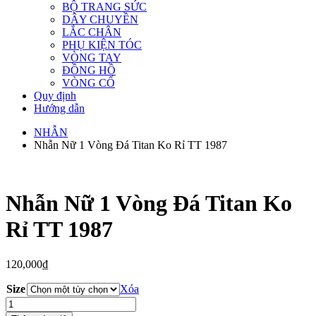
BỘ TRANG SỨC
DÂY CHUYỀN
LẮC CHÂN
PHỤ KIỆN TÓC
VÒNG TAY
ĐỒNG HỒ
VÒNG CỔ
Quy định
Hướng dẫn
NHẪN
Nhẫn Nữ 1 Vòng Đá Titan Ko Rỉ TT 1987
Nhẫn Nữ 1 Vòng Đá Titan Ko
Rỉ TT 1987
120,000
₫
Size
Xóa
Nhẫn
Nữ