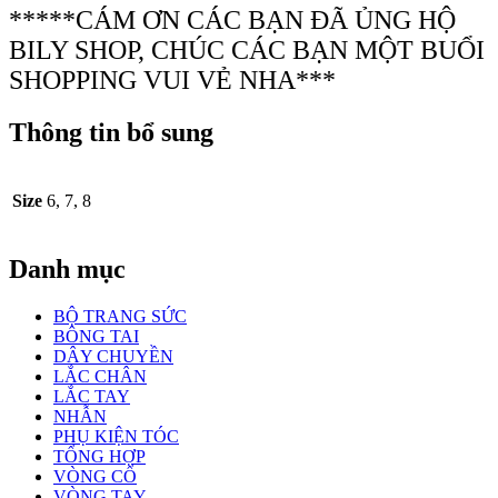
*****CÁM ƠN CÁC BẠN ĐÃ ỦNG HỘ
BILY SHOP, CHÚC CÁC BẠN MỘT BUỔI
SHOPPING VUI VẺ NHA***
Thông tin bổ sung
Size
6, 7, 8
Danh mục
BỘ TRANG SỨC
BÔNG TAI
DÂY CHUYỀN
LẮC CHÂN
LẮC TAY
NHẪN
PHỤ KIỆN TÓC
TỔNG HỢP
VÒNG CỔ
VÒNG TAY