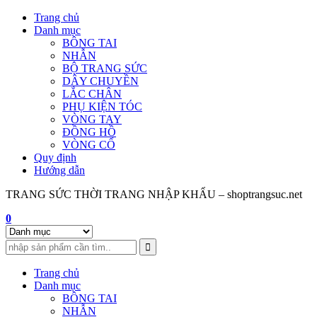
Skip
Trang chủ
to
Danh mục
content
BÔNG TAI
NHẪN
BỘ TRANG SỨC
DÂY CHUYỀN
LẮC CHÂN
PHỤ KIỆN TÓC
VÒNG TAY
ĐỒNG HỒ
VÒNG CỔ
Quy định
Hướng dẫn
TRANG SỨC THỜI TRANG NHẬP KHẨU – shoptrangsuc.net
0
Trang chủ
Danh mục
BÔNG TAI
NHẪN