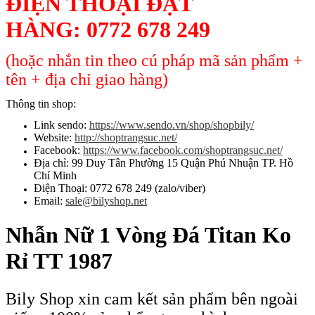
ĐIỆN THOẠI ĐẶT
HÀNG:
0772 678 249
(hoặc nhắn tin theo cú pháp mã sản phẩm +
tên + địa chỉ giao hàng)
Thông tin shop:
Link sendo:
https://www.sendo.vn/shop/shopbily/
Website:
http://shoptrangsuc.net/
Facebook:
https://www.facebook.com/shoptrangsuc.net/
Địa chỉ: 99 Duy Tân Phường 15 Quận Phú Nhuận TP. Hồ
Chí Minh
Điện Thoại: 0772 678 249 (zalo/viber)
Email:
sale@bilyshop.net
Nhẫn Nữ 1 Vòng Đá Titan Ko
Rỉ TT 1987
Bily Shop xin cam kết sản phẩm bên ngoài