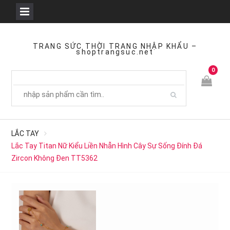
Skip
to
TRANG SỨC THỜI TRANG NHẬP KHẨU –
shoptrangsuc.net
content
0
LẮC TAY
Lắc Tay Titan Nữ Kiểu Liền Nhẫn Hình Cây Sự Sống Đính Đá
Zircon Không Đen TT5362