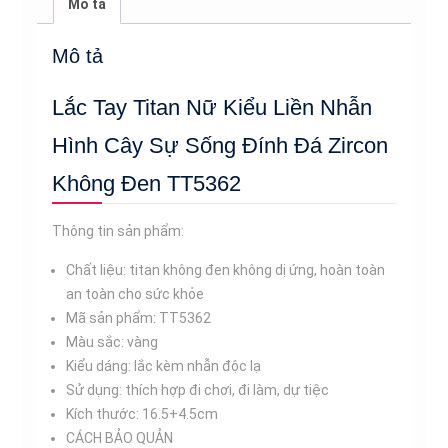
Mô tả
Nhẫn
Hình
Mô tả
Cây
Sự
Lắc Tay Titan Nữ Kiểu Liền Nhẫn
Sống
Đính
Hình Cây Sự Sống Đính Đá Zircon
Đá
Không Đen TT5362
Zircon
Không
Thông tin sản phẩm:
Đen
TT5362
Chất liệu: titan không đen không dị ứng, hoàn toàn
số
an toàn cho sức khỏe
lượng
Mã sản phẩm: TT5362
Màu sắc: vàng
Kiểu dáng: lắc kèm nhẫn độc lạ
Sử dụng: thích hợp đi chơi, đi làm, dự tiệc
Kích thước: 16.5+4.5cm
CÁCH BẢO QUẢN