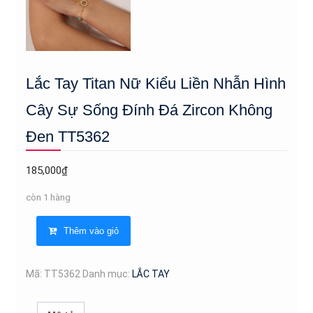
Lắc Tay Titan Nữ Kiểu Liền Nhẫn Hình
Cây Sự Sống Đính Đá Zircon Không
Đen TT5362
185,000
₫
còn 1 hàng
Lắc
Thêm vào giỏ
Tay
Titan
Nữ
Mã:
TT5362
Danh mục:
LẮC TAY
Kiểu
Liền