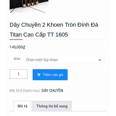
Dây Chuyền 2 Khoen Tròn Đính Đá
Titan Cao Cấp TT 1605
145,000
₫
Màu
Dây
Thêm vào giỏ
Chuyền
2
Khoen
Mã:
N/A
Danh mục:
DÂY CHUYỀN
Tròn
Đính
Mô tả
Thông tin bổ sung
Đá
Titan