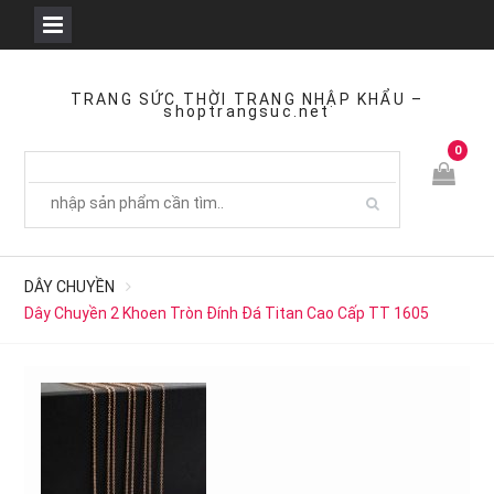
Skip
to
TRANG SỨC THỜI TRANG NHẬP KHẨU –
shoptrangsuc.net
content
0
DÂY CHUYỀN
Dây Chuyền 2 Khoen Tròn Đính Đá Titan Cao Cấp TT 1605