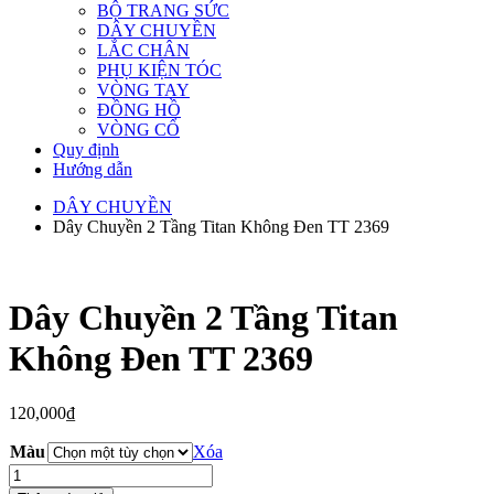
BỘ TRANG SỨC
DÂY CHUYỀN
LẮC CHÂN
PHỤ KIỆN TÓC
VÒNG TAY
ĐỒNG HỒ
VÒNG CỔ
Quy định
Hướng dẫn
DÂY CHUYỀN
Dây Chuyền 2 Tầng Titan Không Đen TT 2369
Dây Chuyền 2 Tầng Titan
Không Đen TT 2369
120,000
₫
Màu
Xóa
Dây
Chuyền