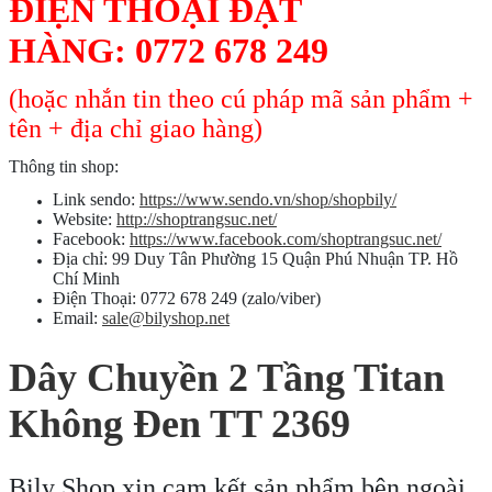
ĐIỆN THOẠI ĐẶT
HÀNG:
0772 678 249
(hoặc nhắn tin theo cú pháp mã sản phẩm +
tên + địa chỉ giao hàng)
Thông tin shop:
Link sendo:
https://www.sendo.vn/shop/shopbily/
Website:
http://shoptrangsuc.net/
Facebook:
https://www.facebook.com/shoptrangsuc.net/
Địa chỉ: 99 Duy Tân Phường 15 Quận Phú Nhuận TP. Hồ
Chí Minh
Điện Thoại: 0772 678 249 (zalo/viber)
Email:
sale@bilyshop.net
Dây Chuyền 2 Tầng Titan
Không Đen TT 2369
Bily Shop xin cam kết sản phẩm bên ngoài