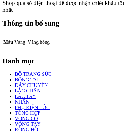
Shop qua số điện thoại để được nhận chiết khấu tốt
nhất
Thông tin bổ sung
Màu
Vàng, Vàng hồng
Danh mục
BỘ TRANG SỨC
BÔNG TAI
DÂY CHUYỀN
LẮC CHÂN
LẮC TAY
NHẪN
PHỤ KIỆN TÓC
TỔNG HỢP
VÒNG CỔ
VÒNG TAY
ĐỒNG HỒ