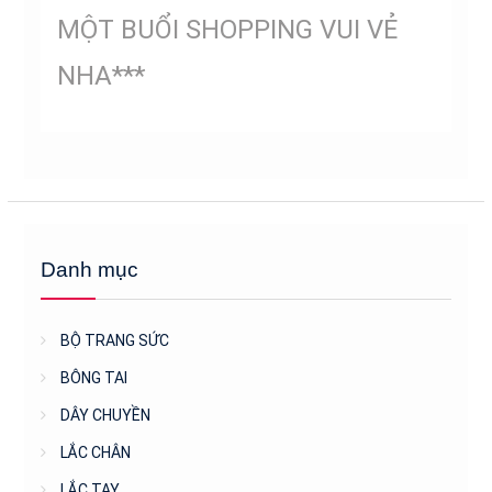
MỘT BUỔI SHOPPING VUI VẺ
NHA***
Danh mục
BỘ TRANG SỨC
BÔNG TAI
DÂY CHUYỀN
LẮC CHÂN
LẮC TAY