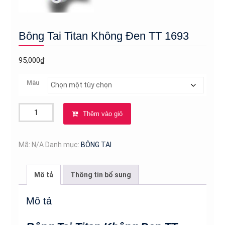
Bông Tai Titan Không Đen TT 1693
95,000
₫
Màu
Bông
Thêm vào giỏ
Tai
Titan
Không
Mã:
N/A
Danh mục:
BÔNG TAI
Đen
TT
Mô tả
Thông tin bổ sung
1693
số
Mô tả
lượng