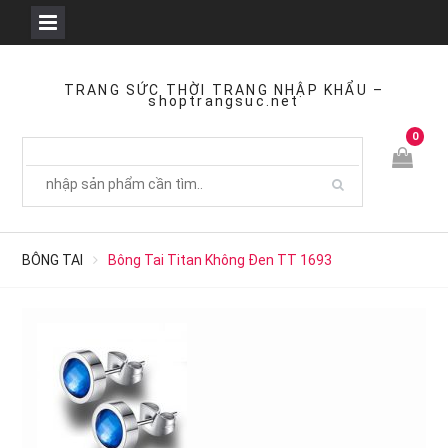
Skip
to
TRANG SỨC THỜI TRANG NHẬP KHẨU –
shoptrangsuc.net
content
0
BÔNG TAI
Bông Tai Titan Không Đen TT 1693