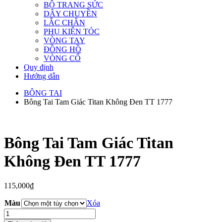
BỘ TRANG SỨC
DÂY CHUYỀN
LẮC CHÂN
PHỤ KIỆN TÓC
VÒNG TAY
ĐỒNG HỒ
VÒNG CỔ
Quy định
Hướng dẫn
BÔNG TAI
Bông Tai Tam Giác Titan Không Đen TT 1777
Bông Tai Tam Giác Titan
Không Đen TT 1777
115,000
₫
Màu
Xóa
Bông
Tai