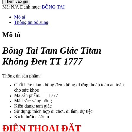
Thêm vào giỏ
Tam
Mã:
N/A
Danh mục:
BÔNG TAI
Giác
Titan
Mô tả
Không
Thông tin bổ sung
Đen
TT
Mô tả
1777
số
lượng
Bông Tai Tam Giác Titan
Không Đen TT 1777
Thông tin sản phẩm:
Chất liệu: titan không đen không dị ứng, hoàn toàn an toàn
cho sức khỏe
Mã sản phẩm: TT 1777
Màu sắc: vàng hồng
Kiểu dáng: tam giác
Sử dụng: thích hợp đi chơi, đi làm, dự tiệc
Kích thước: 2.5cm
ĐIỆN THOẠI ĐẶT