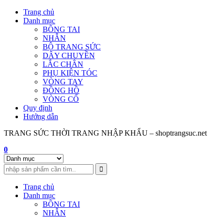
Skip
Trang chủ
to
Danh mục
content
BÔNG TAI
NHẪN
BỘ TRANG SỨC
DÂY CHUYỀN
LẮC CHÂN
PHỤ KIỆN TÓC
VÒNG TAY
ĐỒNG HỒ
VÒNG CỔ
Quy định
Hướng dẫn
TRANG SỨC THỜI TRANG NHẬP KHẨU – shoptrangsuc.net
0
Trang chủ
Danh mục
BÔNG TAI
NHẪN