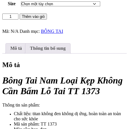
Size
Bông
Thêm vào giỏ
Tai
Nam
Loại
Mã:
N/A
Danh mục:
BÔNG TAI
Kẹp
Không
Cần
Mô tả
Thông tin bổ sung
Bấm
Lỗ
Tai
Mô tả
TT
1373
Bông Tai Nam Loại Kẹp Không
số
lượng
Cần Bấm Lỗ Tai TT 1373
Thông tin sản phẩm:
Chất liệu: titan không đen không dị ứng, hoàn toàn an toàn
cho sức khỏe
Mã sản phẩm: TT 1373