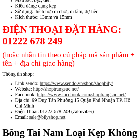
Màu sắc: bạc, đen
Kiểu dáng: dạng kẹp
Sử dụng: thích hợp đi chơi, đi làm, dự tiệc
Kích thước: 13mm và 15mm
ĐIỆN THOẠI ĐẶT HÀNG:
01222 678 249
(hoặc nhắn tin theo cú pháp mã sản phẩm +
tên + địa chỉ giao hàng)
Thông tin shop:
Link sendo:
https://www.sendo.vn/shop/shopbily/
Website:
http://shoptrangsuc.net/
Facebook:
https://www.facebook.com/shoptrangsuc.net/
Địa chỉ: 99 Duy Tân Phường 15 Quận Phú Nhuận TP. Hồ
Chí Minh
Điện Thoại: 01222 678 249 (zalo/viber)
Email:
sale@bilyshop.net
Bông Tai Nam Loại Kẹp Không