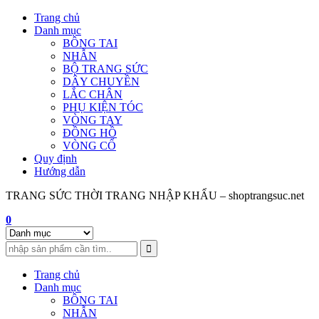
Skip
Trang chủ
to
Danh mục
content
BÔNG TAI
NHẪN
BỘ TRANG SỨC
DÂY CHUYỀN
LẮC CHÂN
PHỤ KIỆN TÓC
VÒNG TAY
ĐỒNG HỒ
VÒNG CỔ
Quy định
Hướng dẫn
TRANG SỨC THỜI TRANG NHẬP KHẨU – shoptrangsuc.net
0
Trang chủ
Danh mục
BÔNG TAI
NHẪN