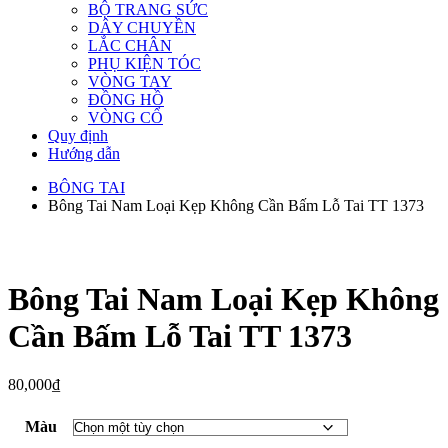
BỘ TRANG SỨC
DÂY CHUYỀN
LẮC CHÂN
PHỤ KIỆN TÓC
VÒNG TAY
ĐỒNG HỒ
VÒNG CỔ
Quy định
Hướng dẫn
BÔNG TAI
Bông Tai Nam Loại Kẹp Không Cần Bấm Lỗ Tai TT 1373
Bông Tai Nam Loại Kẹp Không
Cần Bấm Lỗ Tai TT 1373
80,000
₫
Màu