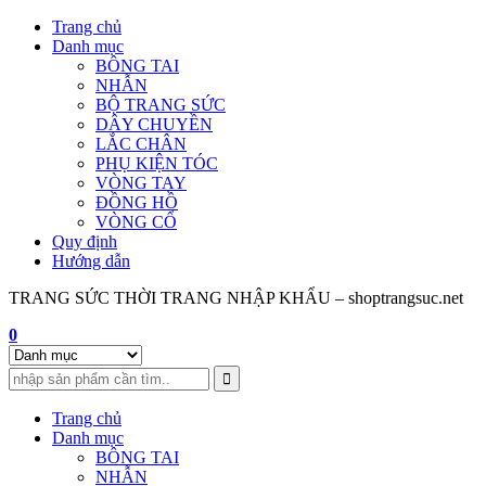
Skip
Trang chủ
to
Danh mục
content
BÔNG TAI
NHẪN
BỘ TRANG SỨC
DÂY CHUYỀN
LẮC CHÂN
PHỤ KIỆN TÓC
VÒNG TAY
ĐỒNG HỒ
VÒNG CỔ
Quy định
Hướng dẫn
TRANG SỨC THỜI TRANG NHẬP KHẨU – shoptrangsuc.net
0
Trang chủ
Danh mục
BÔNG TAI
NHẪN