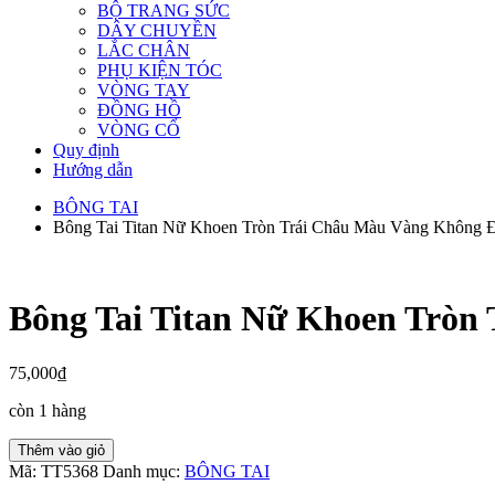
BỘ TRANG SỨC
DÂY CHUYỀN
LẮC CHÂN
PHỤ KIỆN TÓC
VÒNG TAY
ĐỒNG HỒ
VÒNG CỔ
Quy định
Hướng dẫn
BÔNG TAI
Bông Tai Titan Nữ Khoen Tròn Trái Châu Màu Vàng Không
Bông Tai Titan Nữ Khoen Tròn
75,000
₫
còn 1 hàng
Bông
Thêm vào giỏ
Tai
Mã:
TT5368
Danh mục:
BÔNG TAI
Titan