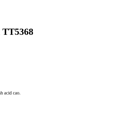
n TT5368
nh acid cao.