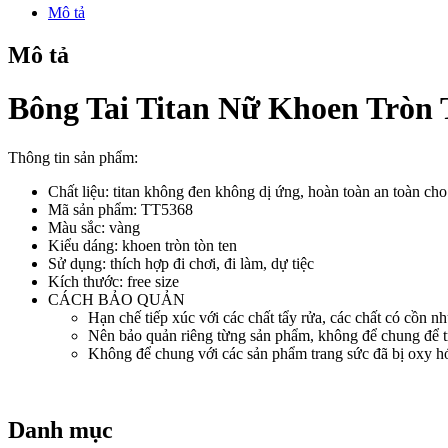
Nữ
Mô tả
Khoen
Tròn
Mô tả
Trái
Châu
Bông Tai Titan Nữ Khoen Tròn
Màu
Vàng
Không
Đen
Thông tin sản phẩm:
TT5368
số
Chất liệu: titan không đen không dị ứng, hoàn toàn an toàn ch
lượng
Mã sản phẩm: TT5368
Màu sắc: vàng
Kiểu dáng: khoen tròn tòn ten
Sử dụng: thích hợp đi chơi, đi làm, dự tiệc
Kích thước: free size
CÁCH BẢO QUẢN
Hạn chế tiếp xúc với các chất tẩy rửa, các chất có cồn nh
Nên bảo quản riêng từng sản phẩm, không để chung để t
Không để chung với các sản phẩm trang sức đã bị oxy hóa
Danh mục