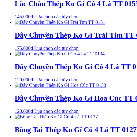
Lắc Chân Thép Ko Gỉ Cỏ 4 Lá TT 015
chọn
trang
có
sản
thể
phẩm
Sản
145,000
₫
Lựa chọn các tùy chọn
được
phẩm
chọn
này
trên
có
Dây Chuyền Thép Ko Gỉ Trái Tim TT 
trang
nhiều
sản
biến
phẩm
Sản
175,000
₫
Lựa chọn các tùy chọn
thể.
phẩm
Các
này
tùy
có
Dây Chuyền Thép Ko Gỉ Cỏ 4 Lá TT 0
chọn
nhiều
có
biến
thể
Sản
120,000
₫
Lựa chọn các tùy chọn
thể.
được
phẩm
Các
chọn
này
tùy
trên
có
Dây Chuyền Thép Ko Gỉ Hoa Cúc TT 
chọn
trang
nhiều
có
sản
biến
thể
phẩm
Sản
120,000
₫
Lựa chọn các tùy chọn
thể.
được
phẩm
Các
chọn
này
tùy
trên
có
Bông Tai Thép Ko Gỉ Cỏ 4 Lá TT 0127
chọn
trang
nhiều
có
sản