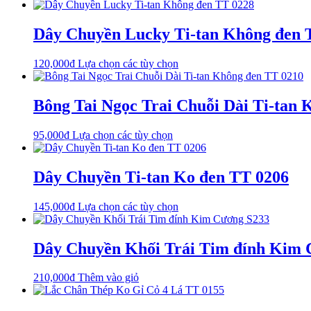
phẩm
chọn
này
trên
có
Dây Chuyền Lucky Ti-tan Không đen 
trang
nhiều
sản
biến
phẩm
Sản
120,000
₫
Lựa chọn các tùy chọn
thể.
phẩm
Các
này
tùy
có
Bông Tai Ngọc Trai Chuỗi Dài Ti-tan
chọn
nhiều
có
biến
thể
Sản
95,000
₫
Lựa chọn các tùy chọn
thể.
được
phẩm
Các
chọn
này
tùy
trên
có
Dây Chuyền Ti-tan Ko đen TT 0206
chọn
trang
nhiều
có
sản
biến
thể
phẩm
Sản
145,000
₫
Lựa chọn các tùy chọn
thể.
được
phẩm
Các
chọn
này
tùy
trên
có
Dây Chuyền Khối Trái Tim đính Kim 
chọn
trang
nhiều
có
sản
biến
thể
phẩm
210,000
₫
Thêm vào giỏ
thể.
được
Các
chọn
tùy
trên