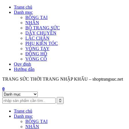
Skip
Trang chủ
to
Danh mục
content
BÔNG TAI
NHẪN
BỘ TRANG SỨC
DÂY CHUYỀN
LẮC CHÂN
PHỤ KIỆN TÓC
VÒNG TAY
ĐỒNG HỒ
VÒNG CỔ
Quy định
Hướng dẫn
TRANG SỨC THỜI TRANG NHẬP KHẨU – shoptrangsuc.net
0
Trang chủ
Danh mục
BÔNG TAI
NHẪN