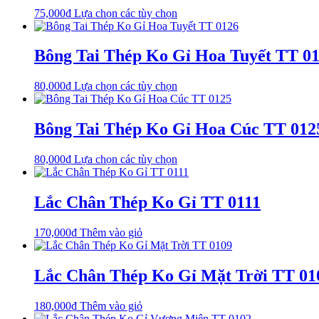
biến
thể
phẩm
Sản
75,000
₫
Lựa chọn các tùy chọn
thể.
được
phẩm
Các
chọn
này
tùy
trên
có
Bông Tai Thép Ko Gỉ Hoa Tuyết TT 0
chọn
trang
nhiều
có
sản
biến
thể
phẩm
Sản
80,000
₫
Lựa chọn các tùy chọn
thể.
được
phẩm
Các
chọn
này
tùy
trên
có
Bông Tai Thép Ko Gỉ Hoa Cúc TT 012
chọn
trang
nhiều
có
sản
biến
thể
phẩm
Sản
80,000
₫
Lựa chọn các tùy chọn
thể.
được
phẩm
Các
chọn
này
tùy
trên
có
Lắc Chân Thép Ko Gỉ TT 0111
chọn
trang
nhiều
có
sản
biến
thể
phẩm
170,000
₫
Thêm vào giỏ
thể.
được
Các
chọn
tùy
trên
Lắc Chân Thép Ko Gỉ Mặt Trời TT 01
chọn
trang
có
sản
thể
phẩm
180,000
₫
Thêm vào giỏ
được