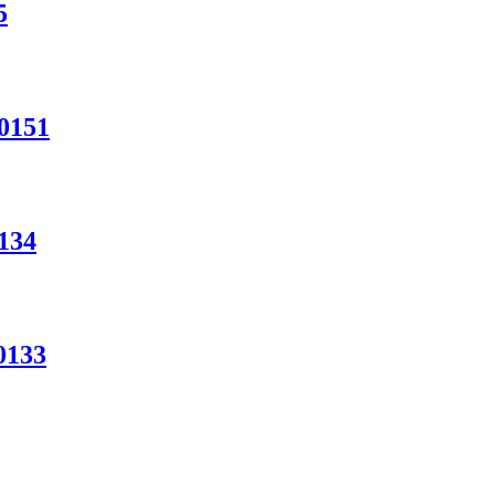
5
0151
134
0133