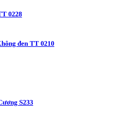
TT 0228
 Không đen TT 0210
Cương S233