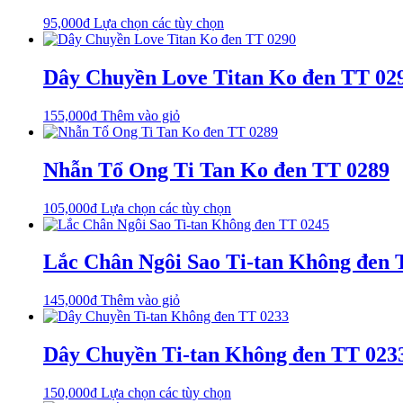
sản
biến
thể
phẩm
Sản
95,000
₫
Lựa chọn các tùy chọn
thể.
được
phẩm
Các
chọn
này
tùy
trên
có
Dây Chuyền Love Titan Ko đen TT 02
chọn
trang
nhiều
có
sản
biến
thể
phẩm
155,000
₫
Thêm vào giỏ
thể.
được
Các
chọn
tùy
trên
Nhẫn Tổ Ong Ti Tan Ko đen TT 0289
chọn
trang
có
sản
thể
phẩm
Sản
105,000
₫
Lựa chọn các tùy chọn
được
phẩm
chọn
này
trên
có
Lắc Chân Ngôi Sao Ti-tan Không đen 
trang
nhiều
sản
biến
phẩm
145,000
₫
Thêm vào giỏ
thể.
Các
tùy
Dây Chuyền Ti-tan Không đen TT 023
chọn
có
thể
Sản
150,000
₫
Lựa chọn các tùy chọn
được