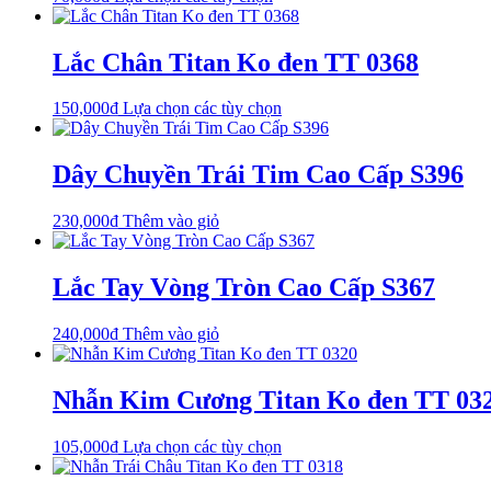
thể.
phẩm
Các
này
tùy
có
Lắc Chân Titan Ko đen TT 0368
chọn
nhiều
có
biến
thể
Sản
150,000
₫
Lựa chọn các tùy chọn
thể.
được
phẩm
Các
chọn
này
tùy
trên
có
Dây Chuyền Trái Tim Cao Cấp S396
chọn
trang
nhiều
có
sản
biến
thể
phẩm
230,000
₫
Thêm vào giỏ
thể.
được
Các
chọn
tùy
trên
Lắc Tay Vòng Tròn Cao Cấp S367
chọn
trang
có
sản
thể
phẩm
240,000
₫
Thêm vào giỏ
được
chọn
trên
Nhẫn Kim Cương Titan Ko đen TT 03
trang
sản
phẩm
Sản
105,000
₫
Lựa chọn các tùy chọn
phẩm
này