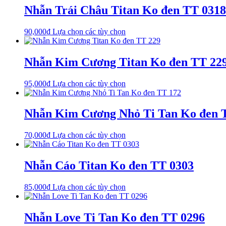
có
Nhẫn Trái Châu Titan Ko đen TT 0318
nhiều
biến
Sản
90,000
₫
Lựa chọn các tùy chọn
thể.
phẩm
Các
này
tùy
có
Nhẫn Kim Cương Titan Ko đen TT 22
chọn
nhiều
có
biến
thể
Sản
95,000
₫
Lựa chọn các tùy chọn
thể.
được
phẩm
Các
chọn
này
tùy
trên
có
Nhẫn Kim Cương Nhỏ Ti Tan Ko đen 
chọn
trang
nhiều
có
sản
biến
thể
phẩm
Sản
70,000
₫
Lựa chọn các tùy chọn
thể.
được
phẩm
Các
chọn
này
tùy
trên
có
Nhẫn Cáo Titan Ko đen TT 0303
chọn
trang
nhiều
có
sản
biến
thể
phẩm
Sản
85,000
₫
Lựa chọn các tùy chọn
thể.
được
phẩm
Các
chọn
này
tùy
trên
có
Nhẫn Love Ti Tan Ko đen TT 0296
chọn
trang
nhiều
có