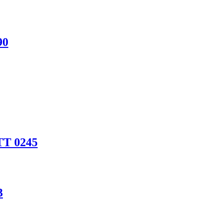
90
TT 0245
3