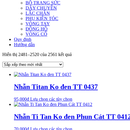
BỘ TRANG SỨC
DÂY CHUYỀN
LẮC CHÂN
PHỤ KIỆN TÓC
VÒNG TAY
ĐỒNG HỒ
VÒNG CỔ
Quy định
Hướng dẫn
Đã
Hiển thị 2481–2520 của 2561 kết quả
sắp
xếp
theo
mới
nhất
Nhẫn Titan Ko đen TT 0437
Sản
95,000
₫
Lựa chọn các tùy chọn
phẩm
này
có
Nhẫn Ti Tan Ko đen Phun Cát TT 041
nhiều
biến
Sản
70,000
₫
Lựa chọn các tùy chọn